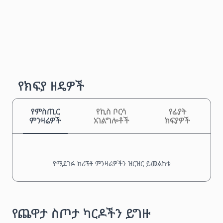
የክፍያ ዘዴዎች
የምስጢር
የኪስ ቦርሳ
የፊያት
ምንዛሬዎች
አገልግሎቶች
ክፍያዎች
የሚደገፉ ክሪፕቶ ምንዛሬዎችን ዝርዝር ይመልከቱ
የጨዋታ ስጦታ ካርዶችን ይግዙ