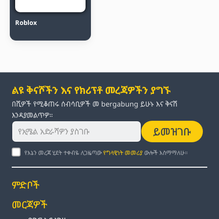
Roblox
ልዩ ቅናሾችን እና የክሪፕቶ መረጃዎችን ያግኙ
በሺዎች የሚቆጠሩ ሰብሳቢዎች መ bergabung ይሁኑ እና ቅናሽ
እንዳያመልጥዎ።
ይመዝገቡ
የእኔን መረጃ ሂደት ተቀብዬ ለጋዜጣው
የግላዊነት መመሪያ
ውሎች እስማማለሁ።
ምድቦች
መርጃዎች