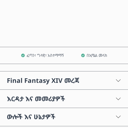
አሁን ይግዙ
ወደ ጋሪ ጨምር
ፈጣን፣ ግላዊ፣ አስተማማኝ
በኢሜል መላክ
Final Fantasy XIV መረጃ
እርዳታ እና መመሪያዎች
ውሎች እና ሁኔታዎች