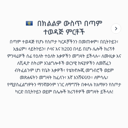
በክልልዎ ውስጥ በጣም
ተወዳጅ ምርቶች
በጣም ተወዳጅ የሆኑ የስጦታ ካርዶቻችንን በመጠቀም፣ በቢትኮይን፣
ኢቴሬም፣ ላይትኮይን፣ ሶላና እና ከ200 በላይ በሆኑ ሌሎች ክሪፕቶ
ምንዛሬዎች ሰፊ የዕለት ተዕለት እቃዎችን መግዛት ይችላሉ። ለሙዚቃ እና
ለቪዲዮ ስትሪም አገልግሎቶች ወርሃዊ ክፍያዎችን ለመሸፈን
ብትፈልጉም ሆነ የቤት እቃዎች፣ የቴክኖሎጂ መግብሮች ወይም
መጽሐፍትን መግዛት ከፈለጉ፣ እኛ እንሸፍናለን። ለምሳሌ፣
የሚያስፈልግዎትን ማንኛውንም ነገር ለማግኘት በቀላሉ ከአማዞን የስጦታ
ካርድ በቢትኮይን ወይም በሌሎች ክሪፕቶዎች መግዛት ይችላሉ!