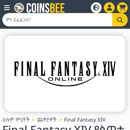
ሁሉም ምርቶች
ጨዋታዎች
Final Fantasy XIV
Final Fantasy XIV የስጦታ