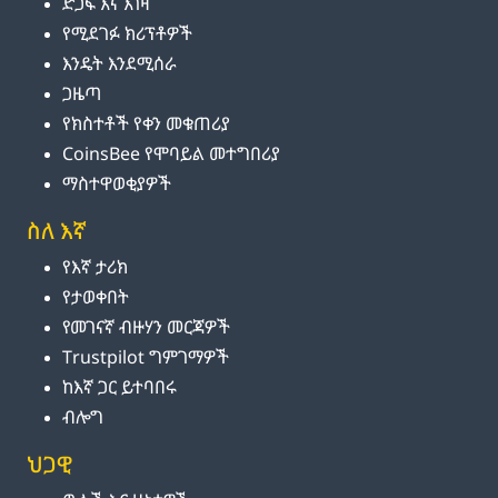
ድጋፍ እና እገዛ
የሚደገፉ ክሪፕቶዎች
እንዴት እንደሚሰራ
ጋዜጣ
የክስተቶች የቀን መቁጠሪያ
CoinsBee የሞባይል መተግበሪያ
ማስተዋወቂያዎች
ስለ እኛ
የእኛ ታሪክ
የታወቀበት
የመገናኛ ብዙሃን መርጃዎች
Trustpilot ግምገማዎች
ከእኛ ጋር ይተባበሩ
ብሎግ
ህጋዊ