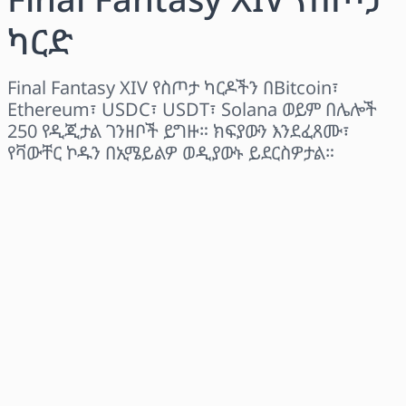
ካርድ
Final Fantasy XIV የስጦታ ካርዶችን በBitcoin፣
Ethereum፣ USDC፣ USDT፣ Solana ወይም በሌሎች
250 የዲጂታል ገንዘቦች ይግዙ። ክፍያውን እንደፈጸሙ፣
የቫውቸር ኮዱን በኢሜይልዎ ወዲያውኑ ይደርስዎታል።
ክልል ይምረጡ
መጠን ይምረጡ
የተገመተ ዋጋ