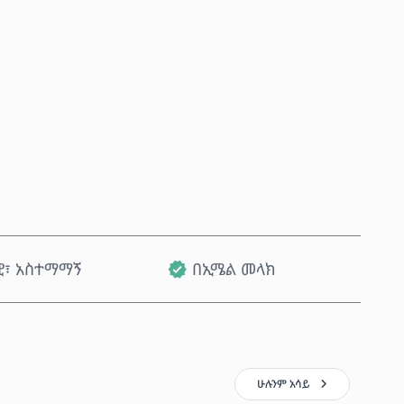
አሁን ይግዙ
ወደ ጋሪ ጨምር
ዊ፣ አስተማማኝ
በኢሜል መላክ
ሁሉንም አሳይ