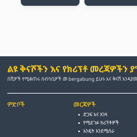
ልዩ ቅናሾችን እና የክሪፕቶ መረጃዎችን 
በሺዎች የሚቆጠሩ ሰብሳቢዎች መ bergabung ይሁኑ እና ቅናሽ እንዳያ
ምድቦች
መርጃዎች
ድጋፍ እና እገዛ
የሚደገፉ ክሪፕቶዎች
እንዴት እንደሚሰራ