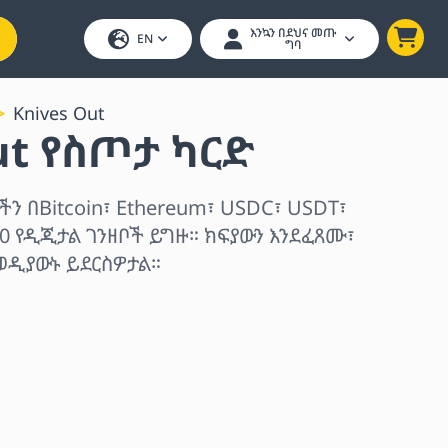
እንኳን በደህና መጡ
EN
ግባ
Knives Out
ut የስጦታ ካርድ
ችን በBitcoin፣ Ethereum፣ USDC፣ USDT፣
0 የዲጂታል ገንዘቦች ይግዙ። ክፍያውን እንደፈጸሙ፣
ወዲያውኑ ይደርስዎታል።