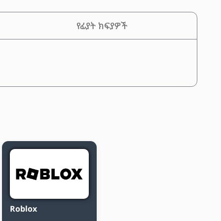
የፊያት ክፍያዎች
Roblox