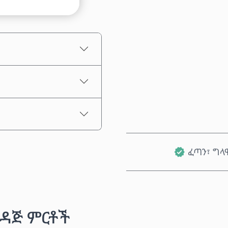
የተገመተ ዋጋ
ፈጣን፣ ግላ
ዳጅ ምርቶች