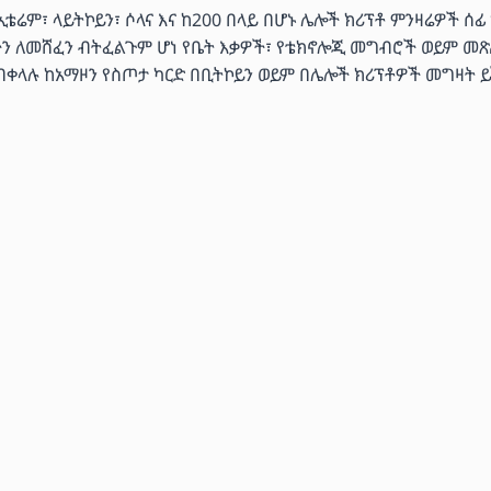
ሬም፣ ላይትኮይን፣ ሶላና እና ከ200 በላይ በሆኑ ሌሎች ክሪፕቶ ምንዛሬዎች ሰፊ
ችን ለመሸፈን ብትፈልጉም ሆነ የቤት እቃዎች፣ የቴክኖሎጂ መግብሮች ወይም መጽ
 በቀላሉ ከአማዞን የስጦታ ካርድ በቢትኮይን ወይም በሌሎች ክሪፕቶዎች መግዛት ይ