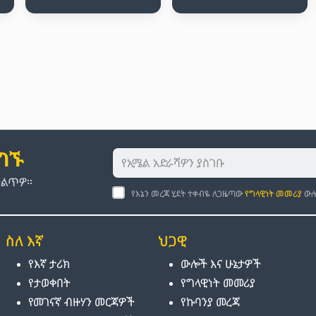
ያግኙ
መልጥዎ።
የእኔን መረጃ ሂደት ተቀብዬ ለጋዜጣው
የግላዊነት መመሪያ
ውሎ
ስለ እኛ
ህጋዊ
የእኛ ታሪክ
ውሎች እና ሁኔታዎች
የታወቀበት
የግላዊነት መመሪያ
የመገናኛ ብዙሃን መርጃዎች
የኩባንያ መረጃ