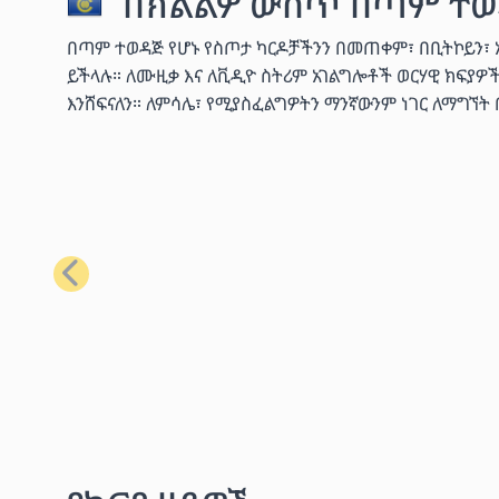
በክልልዎ ውስጥ በጣም ተወ
በጣም ተወዳጅ የሆኑ የስጦታ ካርዶቻችንን በመጠቀም፣ በቢትኮይን፣ ኢቴ
ይችላሉ። ለሙዚቃ እና ለቪዲዮ ስትሪም አገልግሎቶች ወርሃዊ ክፍያዎ
እንሸፍናለን። ለምሳሌ፣ የሚያስፈልግዎትን ማንኛውንም ነገር ለማግኘት
ቀዳሚ