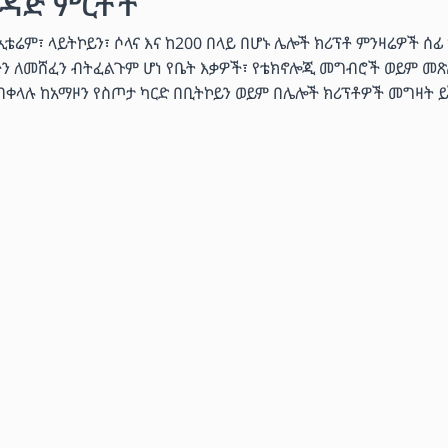
ዳጅ ምርቶች
ሬም፣ ላይትኮይን፣ ሶላና እና ከ200 በላይ በሆኑ ሌሎች ክሪፕቶ ምንዛሬዎች ሰፊ
ችን ለመሸፈን ብትፈልጉም ሆነ የቤት እቃዎች፣ የቴክኖሎጂ መግብሮች ወይም መጽ
 በቀላሉ ከአማዞን የስጦታ ካርድ በቢትኮይን ወይም በሌሎች ክሪፕቶዎች መግዛት ይ