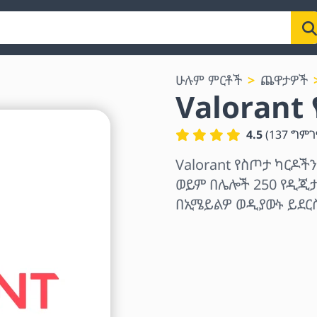
ሁሉም ምርቶች
ጨዋታዎች
Valorant
4.5
(
137
ግምገ
Valorant የስጦታ ካርዶችን
ወይም በሌሎች 250 የዲጂታ
በኢሜይልዎ ወዲያውኑ ይደር
ክልል ይምረጡ
መጠን ይምረጡ