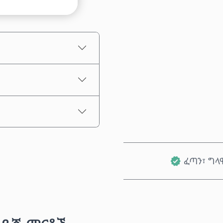
የተገመተ ዋጋ
ፈጣን፣ ግላ