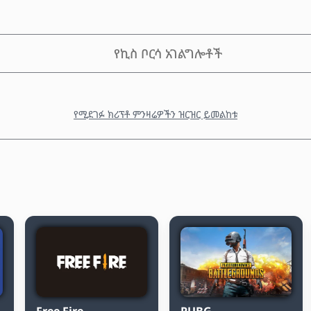
የኪስ ቦርሳ አገልግሎቶች
የሚደገፉ ክሪፕቶ ምንዛሬዎችን ዝርዝር ይመልከቱ
Free Fire
PUBG