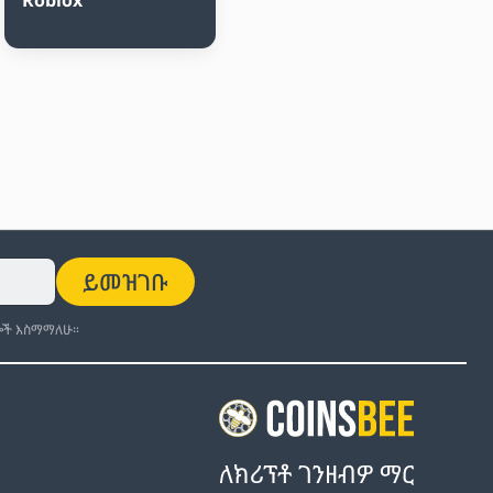
ይመዝገቡ
ች እስማማለሁ።
ለክሪፕቶ ገንዘብዎ ማር