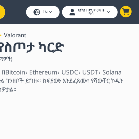
እንኳን በደህና መጡ
EN
ግባ
Valorant
 የስጦታ ካርድ
ማዎች
)
 በBitcoin፣ Ethereum፣ USDC፣ USDT፣ Solana
ል ገንዘቦች ይግዙ። ክፍያውን እንደፈጸሙ፣ የቫውቸር ኮዱን
ስዎታል።