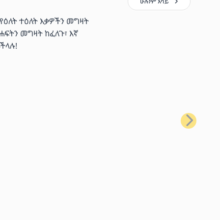
ሁሉንም አሳይ
 የዕለት ተዕለት እቃዎችን መግዛት
ሐፍትን መግዛት ከፈለጉ፣ እኛ
ችላሉ!
ቀጣይ