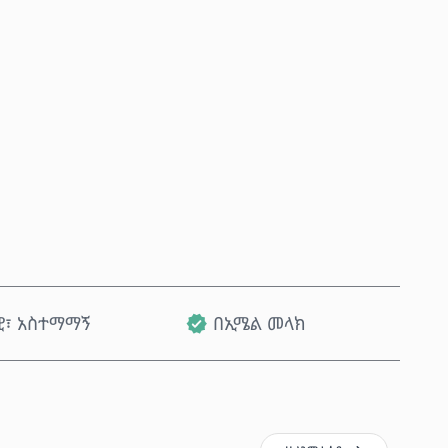
አሁን ይግዙ
ወደ ጋሪ ጨምር
ዊ፣ አስተማማኝ
በኢሜል መላክ