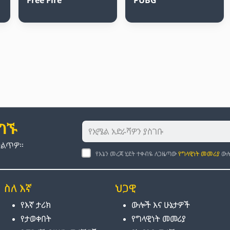
ያግኙ
መልጥዎ።
የእኔን መረጃ ሂደት ተቀብዬ ለጋዜጣው
የግላዊነት መመሪያ
ውሎ
ስለ እኛ
ህጋዊ
የእኛ ታሪክ
ውሎች እና ሁኔታዎች
የታወቀበት
የግላዊነት መመሪያ