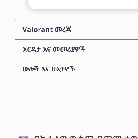
Valorant መረጃ
እርዳታ እና መመሪያዎች
ውሎች እና ሁኔታዎች