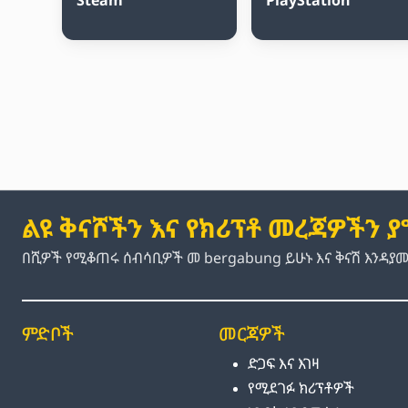
ልዩ ቅናሾችን እና የክሪፕቶ መረጃዎችን 
በሺዎች የሚቆጠሩ ሰብሳቢዎች መ bergabung ይሁኑ እና ቅናሽ እንዳያ
ምድቦች
መርጃዎች
ድጋፍ እና እገዛ
የሚደገፉ ክሪፕቶዎች