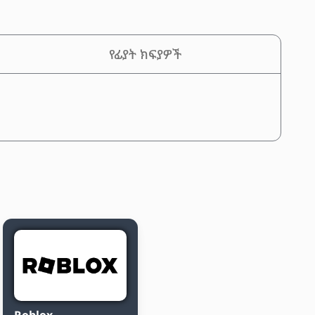
የፊያት ክፍያዎች
Roblox