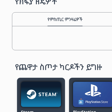
የክፍያ ዘዴዎች
የምስጢር ምንዛሬዎች
የጨዋታ ስጦታ ካርዶችን ይግዙ
Steam
PlayStation