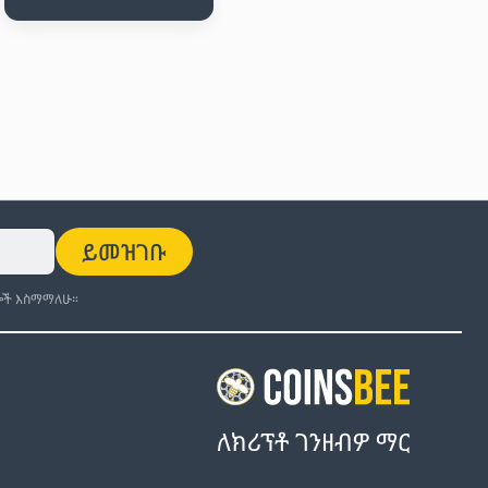
ይመዝገቡ
ች እስማማለሁ።
ለክሪፕቶ ገንዘብዎ ማር