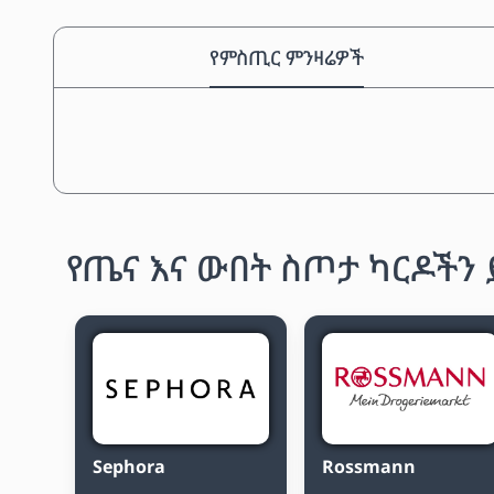
የምስጢር ምንዛሬዎች
የጤና እና ውበት ስጦታ ካርዶችን
Sephora
Rossmann