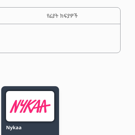
የፊያት ክፍያዎች
Nykaa