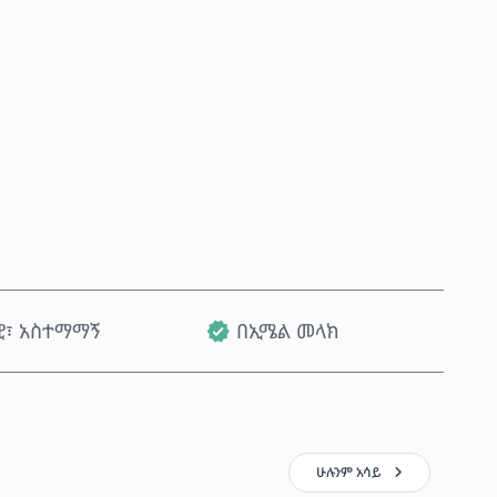
አሁን ይግዙ
ወደ ጋሪ ጨምር
ዊ፣ አስተማማኝ
በኢሜል መላክ
ሁሉንም አሳይ