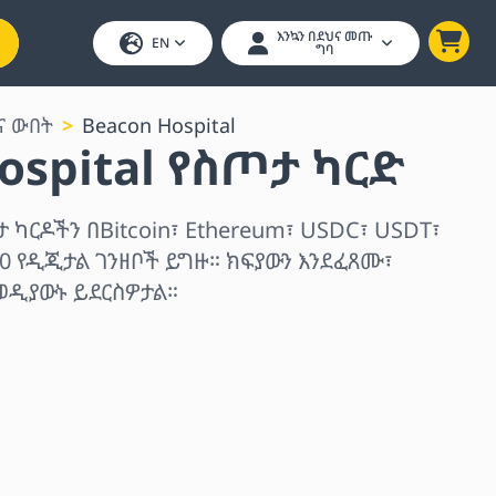
እንኳን በደህና መጡ
EN
ግባ
ና ውበት
Beacon Hospital
ospital የስጦታ ካርድ
ታ ካርዶችን በBitcoin፣ Ethereum፣ USDC፣ USDT፣
0 የዲጂታል ገንዘቦች ይግዙ። ክፍያውን እንደፈጸሙ፣
ወዲያውኑ ይደርስዎታል።