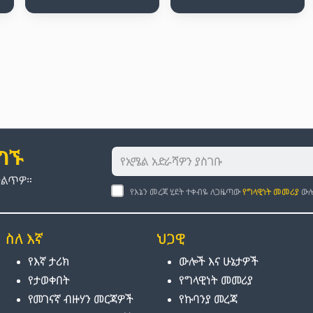
ያግኙ
መልጥዎ።
የእኔን መረጃ ሂደት ተቀብዬ ለጋዜጣው
የግላዊነት መመሪያ
ውሎ
ስለ እኛ
ህጋዊ
የእኛ ታሪክ
ውሎች እና ሁኔታዎች
የታወቀበት
የግላዊነት መመሪያ
የመገናኛ ብዙሃን መርጃዎች
የኩባንያ መረጃ