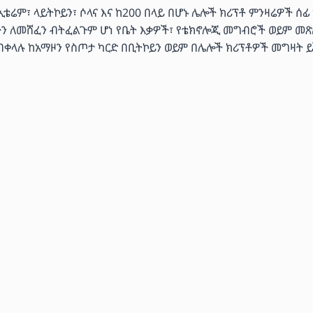
ሬም፣ ላይትኮይን፣ ሶላና እና ከ200 በላይ በሆኑ ሌሎች ክሪፕቶ ምንዛሬዎች ሰፊ
ችን ለመሸፈን ብትፈልጉም ሆነ የቤት እቃዎች፣ የቴክኖሎጂ መግብሮች ወይም መጽ
 በቀላሉ ከአማዞን የስጦታ ካርድ በቢትኮይን ወይም በሌሎች ክሪፕቶዎች መግዛት ይ