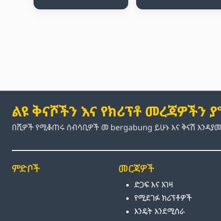
ልዩ ቅናሾችን እና የክሪፕቶ መረጃዎችን 
በሺዎች የሚቆጠሩ ሰብሳቢዎች መ bergabung ይሁኑ እና ቅናሽ እንዳያ
ምድቦች
መርጃዎች
ድጋፍ እና እገዛ
የሚደገፉ ክሪፕቶዎች
እንዴት እንደሚሰራ