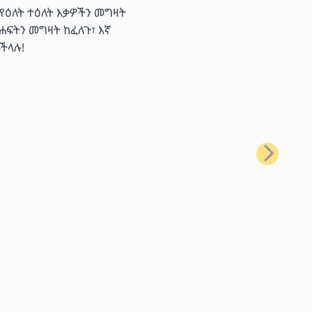
 የዕለት ተዕለት እቃዎችን መግዛት
ሐፍትን መግዛት ከፈለጉ፣ እኛ
ችላሉ!
ቀጣይ