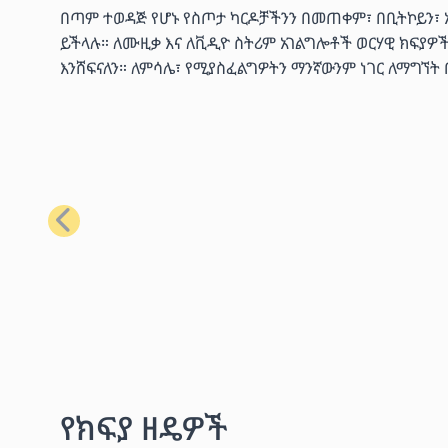
በጣም ተወዳጅ የሆኑ የስጦታ ካርዶቻችንን በመጠቀም፣ በቢትኮይን፣ ኢቴ
ይችላሉ። ለሙዚቃ እና ለቪዲዮ ስትሪም አገልግሎቶች ወርሃዊ ክፍያዎ
እንሸፍናለን። ለምሳሌ፣ የሚያስፈልግዎትን ማንኛውንም ነገር ለማግኘት
ቀዳሚ
የክፍያ ዘዴዎች