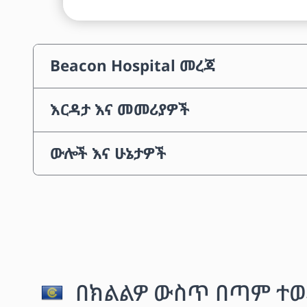
Beacon Hospital መረጃ
እርዳታ እና መመሪያዎች
ውሎች እና ሁኔታዎች
በክልልዎ ውስጥ በጣም ተወ