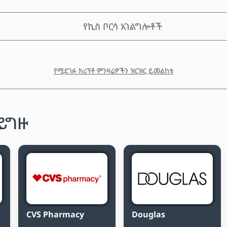
የኪስ ቦርሳ አገልግሎቶች
የሚደገፉ ክሪፕቶ ምንዛሬዎችን ዝርዝር ይመልከቱ
 ይግዙ
CVS Pharmacy
Douglas