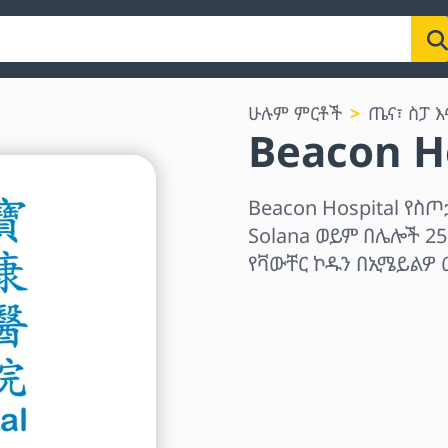
ሁሉም ምርቶች
ጤና፣ ስፓ እ
Beacon H
Beacon Hospital የስጦ
Solana ወይም በሌሎች 25
የቫውቸር ኮዱን በኢሜይልዎ 
ክልል ይምረጡ
መጠን ይምረጡ