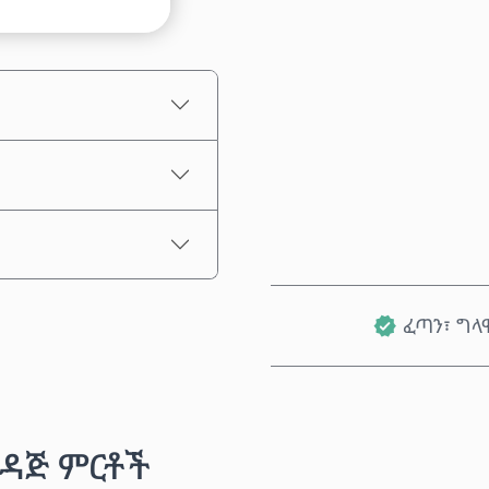
የተገመተ ዋጋ
ፈጣን፣ ግላ
ዳጅ ምርቶች