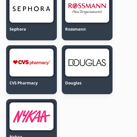
Sephora
Rossmann
CVS Pharmacy
Douglas
Nykaa