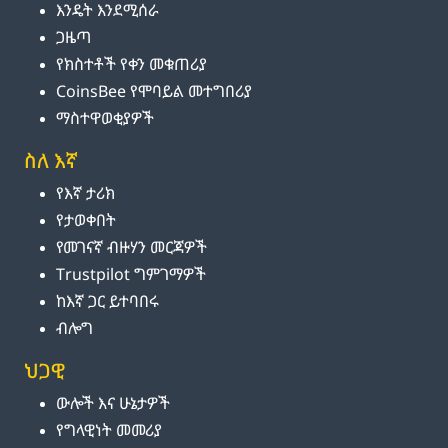
እንዴት እንደሚሰራ
ጋዜጣ
የክስተቶች የቀን መቁጠሪያ
CoinsBee የሞባይል መተግበሪያ
ማስተዋወቂያዎች
ስለ እኛ
የእኛ ታሪክ
የታወቀበት
የመገናኛ ብዙሃን መርጃዎች
Trustpilot ግምገማዎች
ከእኛ ጋር ይተባበሩ
ብሎግ
ህጋዊ
ውሎች እና ሁኔታዎች
የግላዊነት መመሪያ