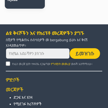
ልዩ ቅናሾችን እና የክሪፕቶ መረጃዎችን ያግኙ
በሺዎች የሚቆጠሩ ሰብሳቢዎች መ bergabung ይሁኑ እና ቅናሽ
እንዳያመልጥዎ።
ይመዝገቡ
የእኔን መረጃ ሂደት ተቀብዬ ለጋዜጣው
የግላዊነት መመሪያ
ውሎች እስማማለሁ።
ምድቦች
መርጃዎች
ድጋፍ እና እገዛ
የሚደገፉ ክሪፕቶዎች