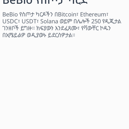
BeBio የስጦታ ካርዶችን በBitcoin፣ Ethereum፣
USDC፣ USDT፣ Solana ወይም በሌሎች 250 የዲጂታል
ገንዘቦች ይግዙ። ክፍያውን እንደፈጸሙ፣ የቫውቸር ኮዱን
በኢሜይልዎ ወዲያውኑ ይደርስዎታል።
ክልል ይምረጡ
መጠን ይምረጡ
የተገመተ ዋጋ
አሁን ይግዙ