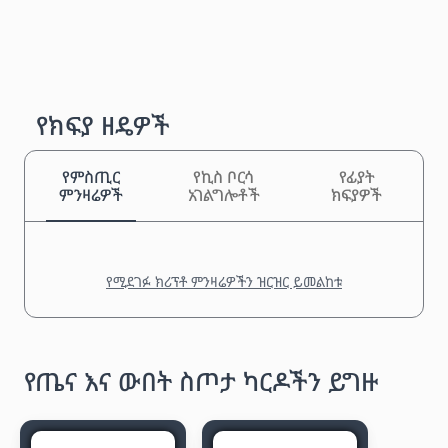
የክፍያ ዘዴዎች
የምስጢር
የኪስ ቦርሳ
የፊያት
ምንዛሬዎች
አገልግሎቶች
ክፍያዎች
የሚደገፉ ክሪፕቶ ምንዛሬዎችን ዝርዝር ይመልከቱ
የጤና እና ውበት ስጦታ ካርዶችን ይግዙ