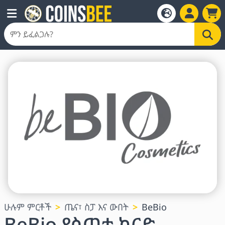
ሁሉም ምርቶች
ጤና፣ ስፓ እና ውበት
BeBio
BeBio የስጦታ ካርድ