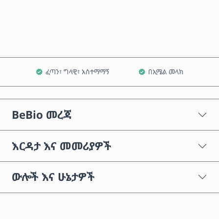
ወደ ጋሪ ጨምር
ፈጣን፣ ግላዊ፣ አስተማማኝ
በኢሜል መላክ
BeBio መረጃ
እርዳታ እና መመሪያዎች
ውሎች እና ሁኔታዎች