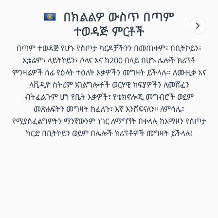
በክልልዎ ውስጥ በጣም
ተወዳጅ ምርቶች
በጣም ተወዳጅ የሆኑ የስጦታ ካርዶቻችንን በመጠቀም፣ በቢትኮይን፣
ኢቴሬም፣ ላይትኮይን፣ ሶላና እና ከ200 በላይ በሆኑ ሌሎች ክሪፕቶ
ምንዛሬዎች ሰፊ የዕለት ተዕለት እቃዎችን መግዛት ይችላሉ። ለሙዚቃ እና
ለቪዲዮ ስትሪም አገልግሎቶች ወርሃዊ ክፍያዎችን ለመሸፈን
ብትፈልጉም ሆነ የቤት እቃዎች፣ የቴክኖሎጂ መግብሮች ወይም
መጽሐፍትን መግዛት ከፈለጉ፣ እኛ እንሸፍናለን። ለምሳሌ፣
የሚያስፈልግዎትን ማንኛውንም ነገር ለማግኘት በቀላሉ ከአማዞን የስጦታ
ካርድ በቢትኮይን ወይም በሌሎች ክሪፕቶዎች መግዛት ይችላሉ!