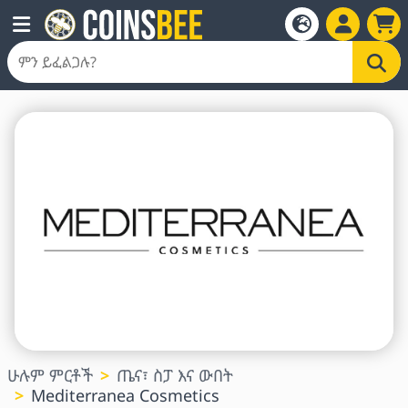
ሁሉም ምርቶች
ጤና፣ ስፓ እና ውበት
Mediterranea Cosmetics