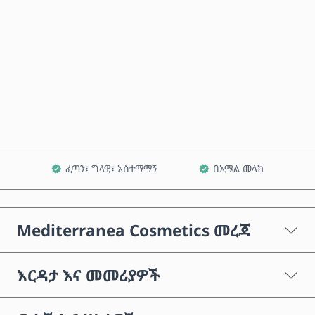
አሁን ይግዙ
ወደ ጋሪ ጨምር
ፈጣን፣ ግላዊ፣ አስተማማኝ
በኢሜል መላክ
Mediterranea Cosmetics መረጃ
እርዳታ እና መመሪያዎች