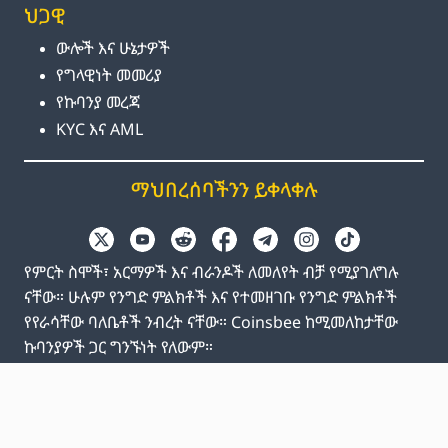
ህጋዊ
ውሎች እና ሁኔታዎች
የግላዊነት መመሪያ
የኩባንያ መረጃ
KYC እና AML
ማህበረሰባችንን ይቀላቀሉ
የምርት ስሞች፣ አርማዎች እና ብራንዶች ለመለየት ብቻ የሚያገለግሉ
ናቸው። ሁሉም የንግድ ምልክቶች እና የተመዘገቡ የንግድ ምልክቶች
የየራሳቸው ባለቤቶች ንብረት ናቸው። Coinsbee ከሚመለከታቸው
ኩባንያዎች ጋር ግንኙነት የለውም።
EN
GB