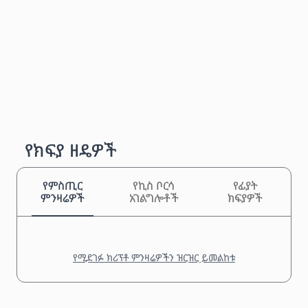
የክፍያ ዘዴዎች
የምስጢር
የኪስ ቦርሳ
የፊያት
ምንዛሬዎች
አገልግሎቶች
ክፍያዎች
የሚደገፉ ክሪፕቶ ምንዛሬዎችን ዝርዝር ይመልከቱ