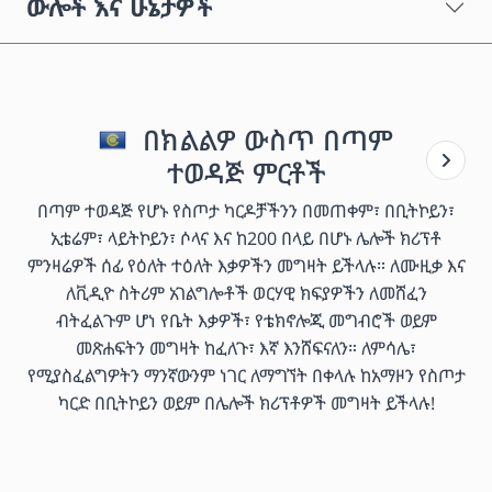
ውሎች እና ሁኔታዎች
በክልልዎ ውስጥ በጣም
ተወዳጅ ምርቶች
በጣም ተወዳጅ የሆኑ የስጦታ ካርዶቻችንን በመጠቀም፣ በቢትኮይን፣
ኢቴሬም፣ ላይትኮይን፣ ሶላና እና ከ200 በላይ በሆኑ ሌሎች ክሪፕቶ
ምንዛሬዎች ሰፊ የዕለት ተዕለት እቃዎችን መግዛት ይችላሉ። ለሙዚቃ እና
ለቪዲዮ ስትሪም አገልግሎቶች ወርሃዊ ክፍያዎችን ለመሸፈን
ብትፈልጉም ሆነ የቤት እቃዎች፣ የቴክኖሎጂ መግብሮች ወይም
መጽሐፍትን መግዛት ከፈለጉ፣ እኛ እንሸፍናለን። ለምሳሌ፣
የሚያስፈልግዎትን ማንኛውንም ነገር ለማግኘት በቀላሉ ከአማዞን የስጦታ
ካርድ በቢትኮይን ወይም በሌሎች ክሪፕቶዎች መግዛት ይችላሉ!