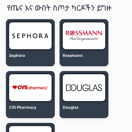
የጤና እና ውበት ስጦታ ካርዶችን ይግዙ
Sephora
Rossmann
CVS Pharmacy
Douglas