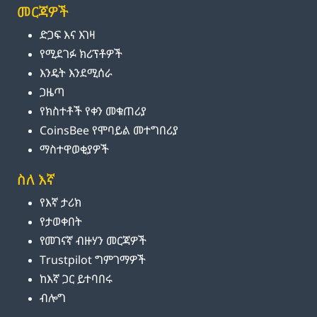
መርጃዎች
ድጋፍ እና እገዛ
የሚደገፉ ክሪፕቶዎች
እንዴት እንደሚሰራ
ጋዜጣ
የክስተቶች የቀን መቁጠሪያ
CoinsBee የሞባይል መተግበሪያ
ማስተዋወቂያዎች
ስለ እኛ
የእኛ ታሪክ
የታወቀበት
የመገናኛ ብዙሃን መርጃዎች
Trustpilot ግምገማዎች
ከእኛ ጋር ይተባበሩ
ብሎግ