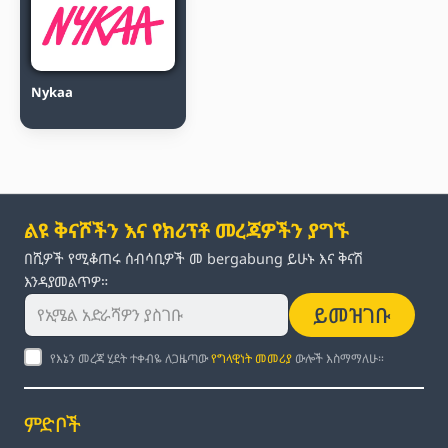
Nykaa
ልዩ ቅናሾችን እና የክሪፕቶ መረጃዎችን ያግኙ
በሺዎች የሚቆጠሩ ሰብሳቢዎች መ bergabung ይሁኑ እና ቅናሽ
እንዳያመልጥዎ።
ይመዝገቡ
የእኔን መረጃ ሂደት ተቀብዬ ለጋዜጣው
የግላዊነት መመሪያ
ውሎች እስማማለሁ።
ምድቦች