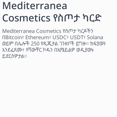
Mediterranea
Cosmetics የስጦታ ካርድ
Mediterranea Cosmetics የስጦታ ካርዶችን
በBitcoin፣ Ethereum፣ USDC፣ USDT፣ Solana
ወይም በሌሎች 250 የዲጂታል ገንዘቦች ይግዙ። ክፍያውን
እንደፈጸሙ፣ የቫውቸር ኮዱን በኢሜይልዎ ወዲያውኑ
ይደርስዎታል።
ክልል ይምረጡ
መጠን ይምረጡ
የተገመተ ዋጋ