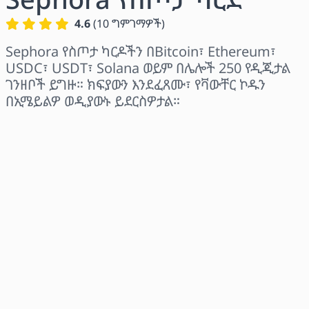
4.6
(
10
ግምገማዎች
)
Sephora የስጦታ ካርዶችን በBitcoin፣ Ethereum፣
USDC፣ USDT፣ Solana ወይም በሌሎች 250 የዲጂታል
ገንዘቦች ይግዙ። ክፍያውን እንደፈጸሙ፣ የቫውቸር ኮዱን
በኢሜይልዎ ወዲያውኑ ይደርስዎታል።
ክልል ይምረጡ
መጠን ይምረጡ
የተገመተ ዋጋ