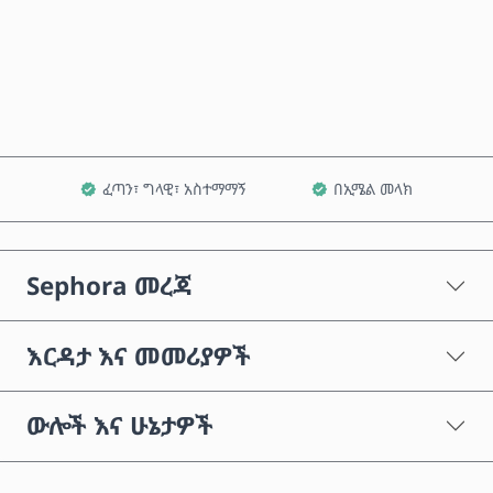
አሁን ይግዙ
ወደ ጋሪ ጨምር
ፈጣን፣ ግላዊ፣ አስተማማኝ
በኢሜል መላክ
Sephora መረጃ
እርዳታ እና መመሪያዎች
ውሎች እና ሁኔታዎች