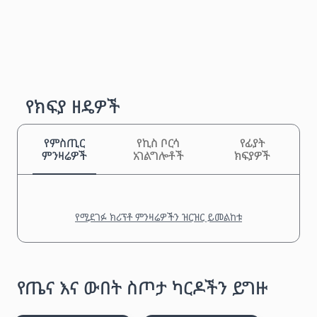
የክፍያ ዘዴዎች
የምስጢር
የኪስ ቦርሳ
የፊያት
ምንዛሬዎች
አገልግሎቶች
ክፍያዎች
የሚደገፉ ክሪፕቶ ምንዛሬዎችን ዝርዝር ይመልከቱ
የጤና እና ውበት ስጦታ ካርዶችን ይግዙ