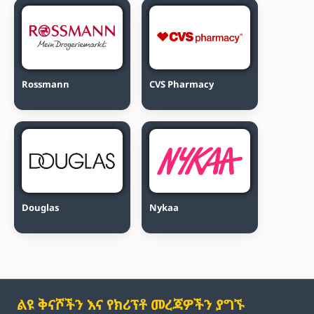
Rossmann
CVS Pharmacy
Douglas
Nykaa
ልዩ ቅናሾችን እና የክሪፕቶ መረጃዎችን ያግኙ