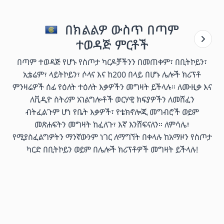
በክልልዎ ውስጥ በጣም
ተወዳጅ ምርቶች
በጣም ተወዳጅ የሆኑ የስጦታ ካርዶቻችንን በመጠቀም፣ በቢትኮይን፣
ኢቴሬም፣ ላይትኮይን፣ ሶላና እና ከ200 በላይ በሆኑ ሌሎች ክሪፕቶ
ምንዛሬዎች ሰፊ የዕለት ተዕለት እቃዎችን መግዛት ይችላሉ። ለሙዚቃ እና
ለቪዲዮ ስትሪም አገልግሎቶች ወርሃዊ ክፍያዎችን ለመሸፈን
ብትፈልጉም ሆነ የቤት እቃዎች፣ የቴክኖሎጂ መግብሮች ወይም
መጽሐፍትን መግዛት ከፈለጉ፣ እኛ እንሸፍናለን። ለምሳሌ፣
የሚያስፈልግዎትን ማንኛውንም ነገር ለማግኘት በቀላሉ ከአማዞን የስጦታ
ካርድ በቢትኮይን ወይም በሌሎች ክሪፕቶዎች መግዛት ይችላሉ!