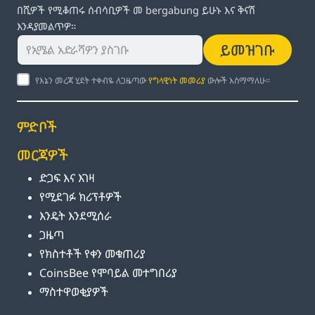
በሺዎች የሚቆጠሩ ሰብሳቢዎች መ bergabung ይሁኑ እና ቅናሽ
እንዳያመልጥዎ።
ይመዝገቡ
የእኔን መረጃ ሂደት ተቀብዬ ለጋዜጣው
የግላዊነት መመሪያ
ውሎች እስማማለሁ።
ምድቦች
መርጃዎች
ድጋፍ እና እገዛ
የሚደገፉ ክሪፕቶዎች
እንዴት እንደሚሰራ
ጋዜጣ
የክስተቶች የቀን መቁጠሪያ
CoinsBee የሞባይል መተግበሪያ
ማስተዋወቂያዎች