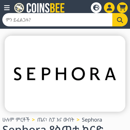
ሁሉም ምርቶች
ጤና፣ ስፓ እና ውበት
Sephora
Sephora የስጦታ ካርድ