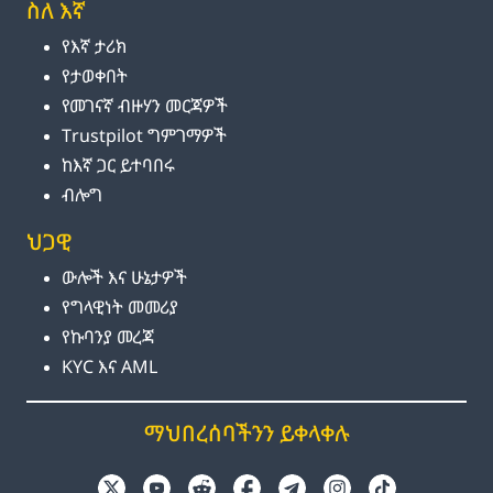
ስለ እኛ
የእኛ ታሪክ
የታወቀበት
የመገናኛ ብዙሃን መርጃዎች
Trustpilot ግምገማዎች
ከእኛ ጋር ይተባበሩ
ብሎግ
ህጋዊ
ውሎች እና ሁኔታዎች
የግላዊነት መመሪያ
የኩባንያ መረጃ
KYC እና AML
ማህበረሰባችንን ይቀላቀሉ