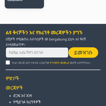
ልዩ ቅናሾችን እና የክሪፕቶ መረጃዎችን ያግኙ
በሺዎች የሚቆጠሩ ሰብሳቢዎች መ bergabung ይሁኑ እና ቅናሽ
እንዳያመልጥዎ።
ይመዝገቡ
የእኔን መረጃ ሂደት ተቀብዬ ለጋዜጣው
የግላዊነት መመሪያ
ውሎች እስማማለሁ።
ምድቦች
መርጃዎች
ድጋፍ እና እገዛ
የሚደገፉ ክሪፕቶዎች