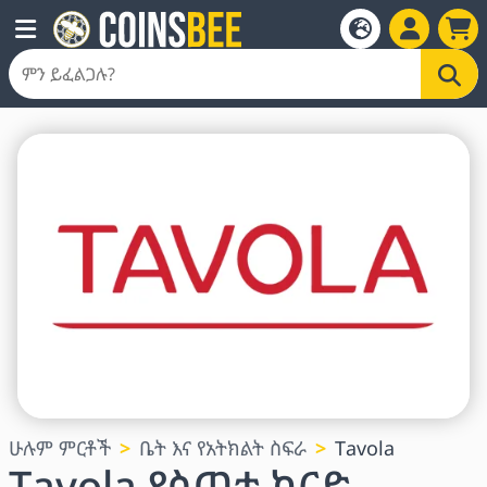
ሁሉም ምርቶች
ቤት እና የአትክልት ስፍራ
Tavola
Tavola የስጦታ ካርድ