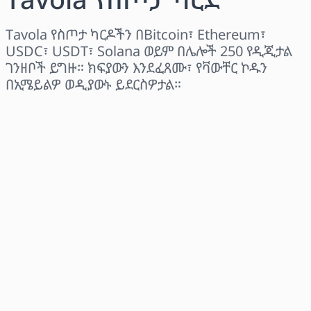
Tavola የስጦታ ካርዶችን በBitcoin፣ Ethereum፣
USDC፣ USDT፣ Solana ወይም በሌሎች 250 የዲጂታል
ገንዘቦች ይግዙ። ክፍያውን እንደፈጸሙ፣ የቫውቸር ኮዱን
በኢሜይልዎ ወዲያውኑ ይደርስዎታል።
ክልል ይምረጡ
መጠን ይምረጡ
የተገመተ ዋጋ
አሁን ይግዙ