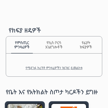
የክፍያ ዘዴዎች
የምስጢር
የኪስ ቦርሳ
የፊያት
ምንዛሬዎች
አገልግሎቶች
ክፍያዎች
የሚደገፉ ክሪፕቶ ምንዛሬዎችን ዝርዝር ይመልከቱ
የቤት እና የአትክልት ስጦታ ካርዶችን ይግዙ