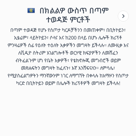
በክልልዎ ውስጥ በጣም
ተወዳጅ ምርቶች
በጣም ተወዳጅ የሆኑ የስጦታ ካርዶቻችንን በመጠቀም፣ በቢትኮይን፣
ኢቴሬም፣ ላይትኮይን፣ ሶላና እና ከ200 በላይ በሆኑ ሌሎች ክሪፕቶ
ምንዛሬዎች ሰፊ የዕለት ተዕለት እቃዎችን መግዛት ይችላሉ። ለሙዚቃ እና
ለቪዲዮ ስትሪም አገልግሎቶች ወርሃዊ ክፍያዎችን ለመሸፈን
ብትፈልጉም ሆነ የቤት እቃዎች፣ የቴክኖሎጂ መግብሮች ወይም
መጽሐፍትን መግዛት ከፈለጉ፣ እኛ እንሸፍናለን። ለምሳሌ፣
የሚያስፈልግዎትን ማንኛውንም ነገር ለማግኘት በቀላሉ ከአማዞን የስጦታ
ካርድ በቢትኮይን ወይም በሌሎች ክሪፕቶዎች መግዛት ይችላሉ!