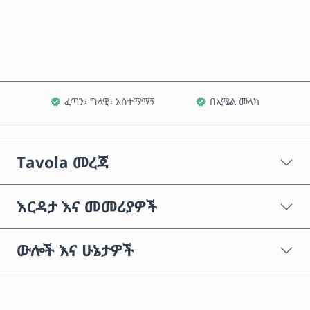
ወደ ጋሪ ጨምር
ፈጣን፣ ግላዊ፣ አስተማማኝ
በኢሜል መላክ
Tavola መረጃ
እርዳታ እና መመሪያዎች
ውሎች እና ሁኔታዎች