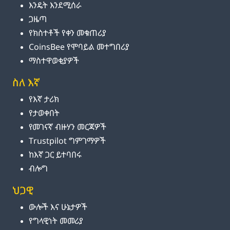
እንዴት እንደሚሰራ
ጋዜጣ
የክስተቶች የቀን መቁጠሪያ
CoinsBee የሞባይል መተግበሪያ
ማስተዋወቂያዎች
ስለ እኛ
የእኛ ታሪክ
የታወቀበት
የመገናኛ ብዙሃን መርጃዎች
Trustpilot ግምገማዎች
ከእኛ ጋር ይተባበሩ
ብሎግ
ህጋዊ
ውሎች እና ሁኔታዎች
የግላዊነት መመሪያ