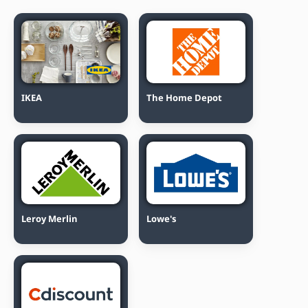
IKEA
The Home Depot
Leroy Merlin
Lowe's