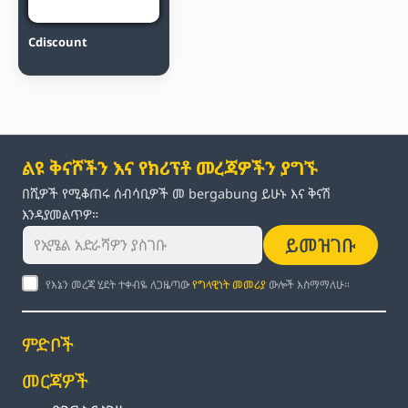
Cdiscount
ልዩ ቅናሾችን እና የክሪፕቶ መረጃዎችን ያግኙ
በሺዎች የሚቆጠሩ ሰብሳቢዎች መ bergabung ይሁኑ እና ቅናሽ
እንዳያመልጥዎ።
ይመዝገቡ
የእኔን መረጃ ሂደት ተቀብዬ ለጋዜጣው
የግላዊነት መመሪያ
ውሎች እስማማለሁ።
ምድቦች
መርጃዎች