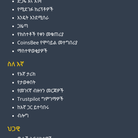
ድጋፍ እና እገዛ
የሚደገፉ ክሪፕቶዎች
እንዴት እንደሚሰራ
ጋዜጣ
የክስተቶች የቀን መቁጠሪያ
CoinsBee የሞባይል መተግበሪያ
ማስተዋወቂያዎች
ስለ እኛ
የእኛ ታሪክ
የታወቀበት
የመገናኛ ብዙሃን መርጃዎች
Trustpilot ግምገማዎች
ከእኛ ጋር ይተባበሩ
ብሎግ
ህጋዊ