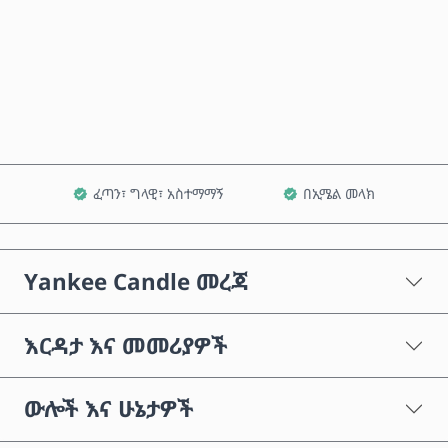
አሁን ይግዙ
ወደ ጋሪ ጨምር
ፈጣን፣ ግላዊ፣ አስተማማኝ
በኢሜል መላክ
Yankee Candle መረጃ
እርዳታ እና መመሪያዎች
ውሎች እና ሁኔታዎች