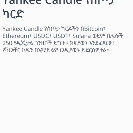
ካርድ
Yankee Candle የስጦታ ካርዶችን በBitcoin፣
Ethereum፣ USDC፣ USDT፣ Solana ወይም በሌሎች
250 የዲጂታል ገንዘቦች ይግዙ። ክፍያውን እንደፈጸሙ፣
የቫውቸር ኮዱን በኢሜይልዎ ወዲያውኑ ይደርስዎታል።
ክልል ይምረጡ
መጠን ይምረጡ
የተገመተ ዋጋ