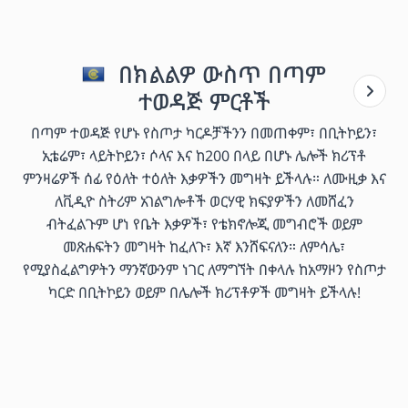
በክልልዎ ውስጥ በጣም
ተወዳጅ ምርቶች
በጣም ተወዳጅ የሆኑ የስጦታ ካርዶቻችንን በመጠቀም፣ በቢትኮይን፣
ኢቴሬም፣ ላይትኮይን፣ ሶላና እና ከ200 በላይ በሆኑ ሌሎች ክሪፕቶ
ምንዛሬዎች ሰፊ የዕለት ተዕለት እቃዎችን መግዛት ይችላሉ። ለሙዚቃ እና
ለቪዲዮ ስትሪም አገልግሎቶች ወርሃዊ ክፍያዎችን ለመሸፈን
ብትፈልጉም ሆነ የቤት እቃዎች፣ የቴክኖሎጂ መግብሮች ወይም
መጽሐፍትን መግዛት ከፈለጉ፣ እኛ እንሸፍናለን። ለምሳሌ፣
የሚያስፈልግዎትን ማንኛውንም ነገር ለማግኘት በቀላሉ ከአማዞን የስጦታ
ካርድ በቢትኮይን ወይም በሌሎች ክሪፕቶዎች መግዛት ይችላሉ!