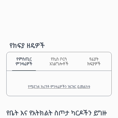
የክፍያ ዘዴዎች
የምስጢር
የኪስ ቦርሳ
የፊያት
ምንዛሬዎች
አገልግሎቶች
ክፍያዎች
የሚደገፉ ክሪፕቶ ምንዛሬዎችን ዝርዝር ይመልከቱ
የቤት እና የአትክልት ስጦታ ካርዶችን ይግዙ