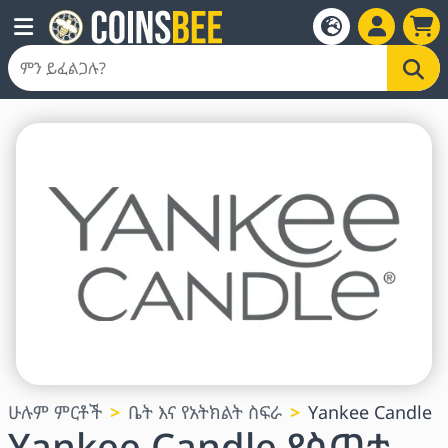
ሁሉም ምርቶች
ቤት እና የአትክልት ስፍራ
Yankee Candle
Yankee Candle የስጦታ