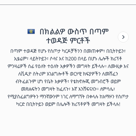
በክልልዎ ውስጥ በጣም
ተወዳጅ ምርቶች
በጣም ተወዳጅ የሆኑ የስጦታ ካርዶቻችንን በመጠቀም፣ በቢትኮይን፣
ኢቴሬም፣ ላይትኮይን፣ ሶላና እና ከ200 በላይ በሆኑ ሌሎች ክሪፕቶ
ምንዛሬዎች ሰፊ የዕለት ተዕለት እቃዎችን መግዛት ይችላሉ። ለሙዚቃ እና
ለቪዲዮ ስትሪም አገልግሎቶች ወርሃዊ ክፍያዎችን ለመሸፈን
ብትፈልጉም ሆነ የቤት እቃዎች፣ የቴክኖሎጂ መግብሮች ወይም
መጽሐፍትን መግዛት ከፈለጉ፣ እኛ እንሸፍናለን። ለምሳሌ፣
የሚያስፈልግዎትን ማንኛውንም ነገር ለማግኘት በቀላሉ ከአማዞን የስጦታ
ካርድ በቢትኮይን ወይም በሌሎች ክሪፕቶዎች መግዛት ይችላሉ!