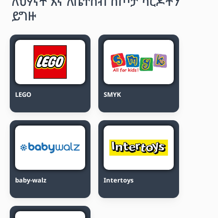
ለህፃናት እና ለቤተሰብ ስጦታ ካርዶችን
ይግዙ
LEGO
SMYK
baby-walz
Intertoys