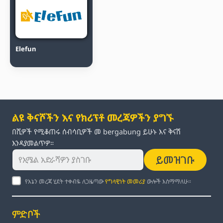
Elefun
ልዩ ቅናሾችን እና የክሪፕቶ መረጃዎችን ያግኙ
በሺዎች የሚቆጠሩ ሰብሳቢዎች መ bergabung ይሁኑ እና ቅናሽ
እንዳያመልጥዎ።
ይመዝገቡ
የእኔን መረጃ ሂደት ተቀብዬ ለጋዜጣው
የግላዊነት መመሪያ
ውሎች እስማማለሁ።
ምድቦች