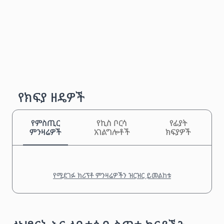
የክፍያ ዘዴዎች
የምስጢር
የኪስ ቦርሳ
የፊያት
ምንዛሬዎች
አገልግሎቶች
ክፍያዎች
የሚደገፉ ክሪፕቶ ምንዛሬዎችን ዝርዝር ይመልከቱ