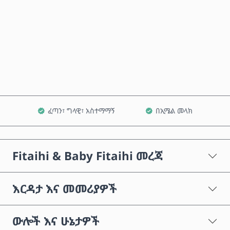
አሁን ይግዙ
ወደ ጋሪ ጨምር
ፈጣን፣ ግላዊ፣ አስተማማኝ
በኢሜል መላክ
Fitaihi & Baby Fitaihi መረጃ
እርዳታ እና መመሪያዎች
ውሎች እና ሁኔታዎች