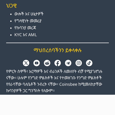
ህጋዊ
ውሎች እና ሁኔታዎች
የግላዊነት መመሪያ
የኩባንያ መረጃ
KYC እና AML
ማህበረሰባችንን ይቀላቀሉ
የምርት ስሞች፣ አርማዎች እና ብራንዶች ለመለየት ብቻ የሚያገለግሉ
ናቸው። ሁሉም የንግድ ምልክቶች እና የተመዘገቡ የንግድ ምልክቶች
የየራሳቸው ባለቤቶች ንብረት ናቸው። Coinsbee ከሚመለከታቸው
ኩባንያዎች ጋር ግንኙነት የለውም።
EN
GB