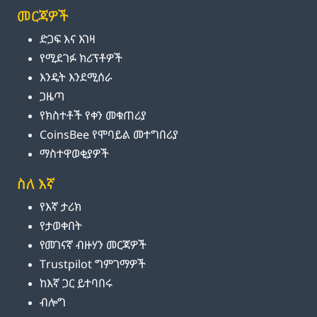
መርጃዎች
ድጋፍ እና እገዛ
የሚደገፉ ክሪፕቶዎች
እንዴት እንደሚሰራ
ጋዜጣ
የክስተቶች የቀን መቁጠሪያ
CoinsBee የሞባይል መተግበሪያ
ማስተዋወቂያዎች
ስለ እኛ
የእኛ ታሪክ
የታወቀበት
የመገናኛ ብዙሃን መርጃዎች
Trustpilot ግምገማዎች
ከእኛ ጋር ይተባበሩ
ብሎግ