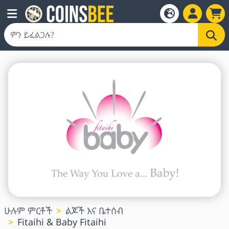
ሁሉም ምርቶች
ልጆች እና ቤተሰብ
Fitaihi & Baby Fitaihi