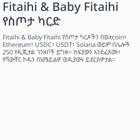
Fitaihi & Baby Fitaihi
የስጦታ ካርድ
Fitaihi & Baby Fitaihi የስጦታ ካርዶችን በBitcoin፣
Ethereum፣ USDC፣ USDT፣ Solana ወይም በሌሎች
250 የዲጂታል ገንዘቦች ይግዙ። ክፍያውን እንደፈጸሙ፣
የቫውቸር ኮዱን በኢሜይልዎ ወዲያውኑ ይደርስዎታል።
ክልል ይምረጡ
መጠን ይምረጡ
የተገመተ ዋጋ