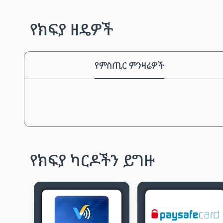
የክፍያ ዘዴዎች
የምስጢር ምንዛሬዎች
የክፍያ ካርዶችን ይግዙ