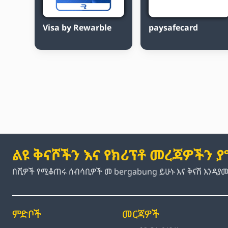
Visa by Rewarble
paysafecard
ልዩ ቅናሾችን እና የክሪፕቶ መረጃዎችን 
በሺዎች የሚቆጠሩ ሰብሳቢዎች መ bergabung ይሁኑ እና ቅናሽ እንዳያ
ምድቦች
መርጃዎች