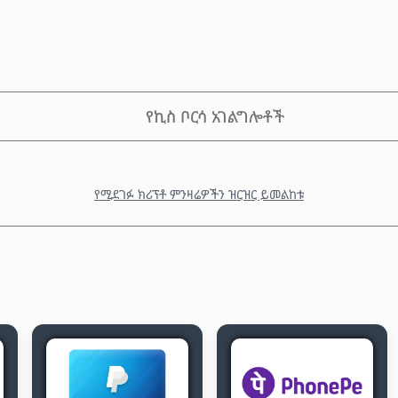
የኪስ ቦርሳ አገልግሎቶች
የሚደገፉ ክሪፕቶ ምንዛሬዎችን ዝርዝር ይመልከቱ