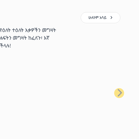
ሁሉንም አሳይ
 የዕለት ተዕለት እቃዎችን መግዛት
ሐፍትን መግዛት ከፈለጉ፣ እኛ
ችላሉ!
ቀጣይ