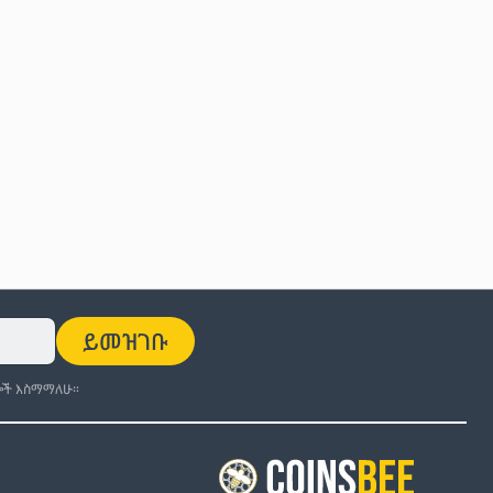
ይመዝገቡ
ች እስማማለሁ።