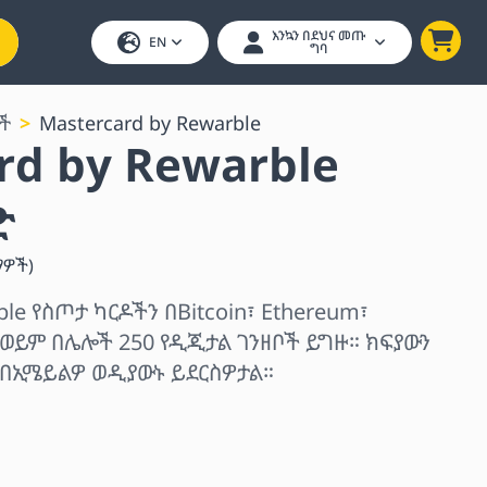
እንኳን በደህና መጡ
EN
ግባ
ች
Mastercard by Rewarble
rd by Rewarble
ድ
ማዎች
)
ble የስጦታ ካርዶችን በBitcoin፣ Ethereum፣
 ወይም በሌሎች 250 የዲጂታል ገንዘቦች ይግዙ። ክፍያውን
 በኢሜይልዎ ወዲያውኑ ይደርስዎታል።