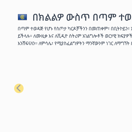
በክልልዎ ውስጥ በጣም ተወ
በጣም ተወዳጅ የሆኑ የስጦታ ካርዶቻችንን በመጠቀም፣ በቢትኮይን፣ ኢቴ
ይችላሉ። ለሙዚቃ እና ለቪዲዮ ስትሪም አገልግሎቶች ወርሃዊ ክፍያዎ
እንሸፍናለን። ለምሳሌ፣ የሚያስፈልግዎትን ማንኛውንም ነገር ለማግኘት
ቀዳሚ