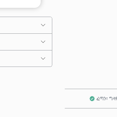
መጠን ይምረጡ
የተገመተ ዋጋ
ፈጣን፣ ግላ