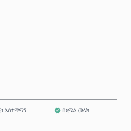
አሁን ይግዙ
ወደ ጋሪ ጨምር
ዊ፣ አስተማማኝ
በኢሜል መላክ