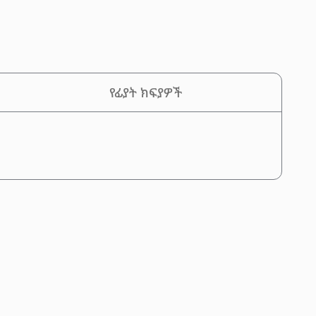
የፊያት ክፍያዎች