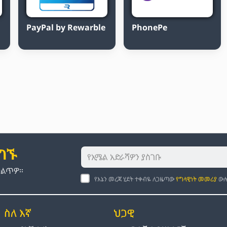
PayPal by Rewarble
PhonePe
ያግኙ
መልጥዎ።
የእኔን መረጃ ሂደት ተቀብዬ ለጋዜጣው
የግላዊነት መመሪያ
ውሎ
ስለ እኛ
ህጋዊ