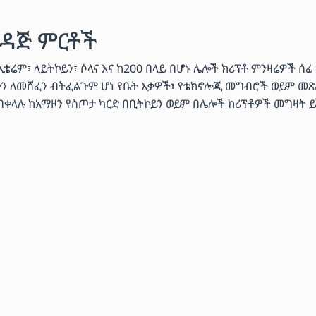
ዳጅ ምርቶች
ሬም፣ ላይትኮይን፣ ሶላና እና ከ200 በላይ በሆኑ ሌሎች ክሪፕቶ ምንዛሬዎች ሰፊ
ችን ለመሸፈን ብትፈልጉም ሆነ የቤት እቃዎች፣ የቴክኖሎጂ መግብሮች ወይም መጽ
 በቀላሉ ከአማዞን የስጦታ ካርድ በቢትኮይን ወይም በሌሎች ክሪፕቶዎች መግዛት ይ