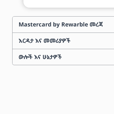
Mastercard by Rewarble መረጃ
እርዳታ እና መመሪያዎች
ውሎች እና ሁኔታዎች