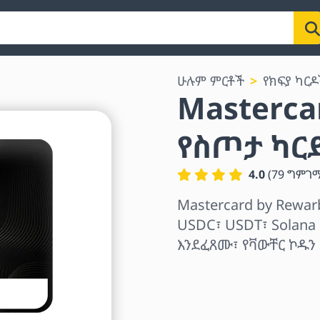
ሁሉም ምርቶች
የክፍያ ካርዶ
Masterca
የስጦታ ካር
4.0
(
79
ግምገ
Mastercard by Rewar
USDC፣ USDT፣ Solana
እንደፈጸሙ፣ የቫውቸር ኮዱን
ክልል ይምረጡ