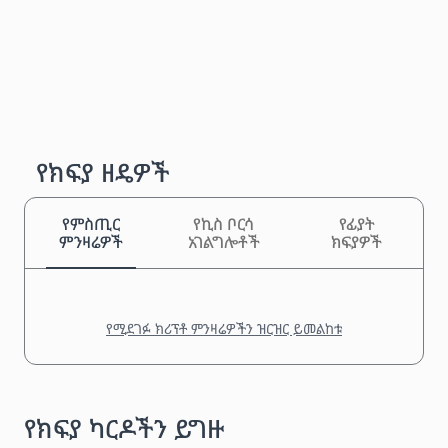
የክፍያ ዘዴዎች
የምስጢር
የኪስ ቦርሳ
የፊያት
ምንዛሬዎች
አገልግሎቶች
ክፍያዎች
የሚደገፉ ክሪፕቶ ምንዛሬዎችን ዝርዝር ይመልከቱ
የክፍያ ካርዶችን ይግዙ