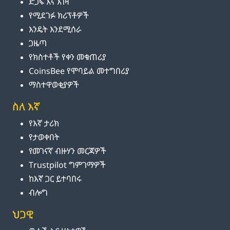
ድጋፍ እና እገዛ
የሚደገፉ ክሪፕቶዎች
እንዴት እንደሚሰራ
ጋዜጣ
የክስተቶች የቀን መቁጠሪያ
CoinsBee የሞባይል መተግበሪያ
ማስተዋወቂያዎች
ስለ እኛ
የእኛ ታሪክ
የታወቀበት
የመገናኛ ብዙሃን መርጃዎች
Trustpilot ግምገማዎች
ከእኛ ጋር ይተባበሩ
ብሎግ
ህጋዊ