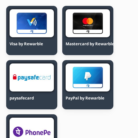
Visa by Rewarble
Mastercard by Rewarble
paysafecard
PayPal by Rewarble