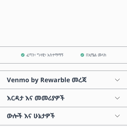
አሁን ይግዙ
ወደ ጋሪ ጨምር
ፈጣን፣ ግላዊ፣ አስተማማኝ
በኢሜል መላክ
Venmo by Rewarble መረጃ
እርዳታ እና መመሪያዎች
ውሎች እና ሁኔታዎች