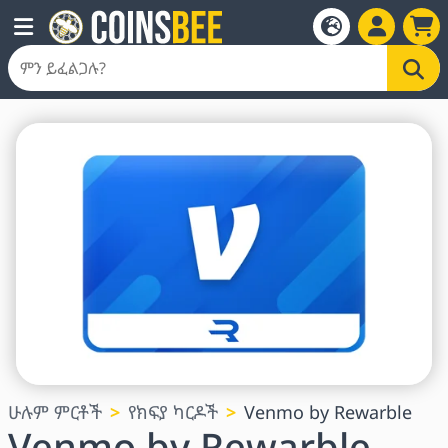
ሁሉም ምርቶች
የክፍያ ካርዶች
Venmo by Rewarble
Venmo by Rewarble