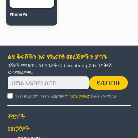
PhonePe
ልዩ ቅናሾችን እና የክሪፕቶ መረጃዎችን ያግኙ
በሺዎች የሚቆጠሩ ሰብሳቢዎች መ bergabung ይሁኑ እና ቅናሽ
እንዳያመልጥዎ።
ይመዝገቡ
የእኔን መረጃ ሂደት ተቀብዬ ለጋዜጣው
የግላዊነት መመሪያ
ውሎች እስማማለሁ።
ምድቦች
መርጃዎች