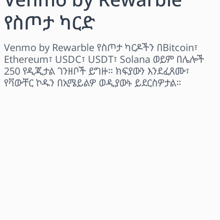
የስጦታ ካርድ
Venmo by Rewarble የስጦታ ካርዶችን በBitcoin፣
Ethereum፣ USDC፣ USDT፣ Solana ወይም በሌሎች
250 የዲጂታል ገንዘቦች ይግዙ። ክፍያውን እንደፈጸሙ፣
የቫውቸር ኮዱን በኢሜይልዎ ወዲያውኑ ይደርስዎታል።
ክልል ይምረጡ
መጠን ይምረጡ
የተገመተ ዋጋ