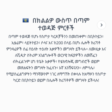
በክልልዎ ውስጥ በጣም
ተወዳጅ ምርቶች
በጣም ተወዳጅ የሆኑ የስጦታ ካርዶቻችንን በመጠቀም፣ በቢትኮይን፣
ኢቴሬም፣ ላይትኮይን፣ ሶላና እና ከ200 በላይ በሆኑ ሌሎች ክሪፕቶ
ምንዛሬዎች ሰፊ የዕለት ተዕለት እቃዎችን መግዛት ይችላሉ። ለሙዚቃ እና
ለቪዲዮ ስትሪም አገልግሎቶች ወርሃዊ ክፍያዎችን ለመሸፈን
ብትፈልጉም ሆነ የቤት እቃዎች፣ የቴክኖሎጂ መግብሮች ወይም
መጽሐፍትን መግዛት ከፈለጉ፣ እኛ እንሸፍናለን። ለምሳሌ፣
የሚያስፈልግዎትን ማንኛውንም ነገር ለማግኘት በቀላሉ ከአማዞን የስጦታ
ካርድ በቢትኮይን ወይም በሌሎች ክሪፕቶዎች መግዛት ይችላሉ!