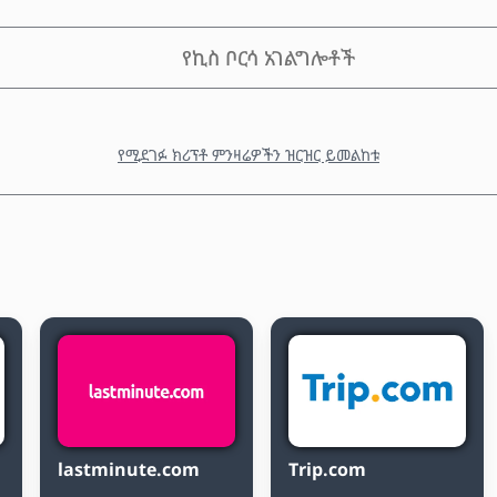
የኪስ ቦርሳ አገልግሎቶች
የሚደገፉ ክሪፕቶ ምንዛሬዎችን ዝርዝር ይመልከቱ
lastminute.com
Trip.com