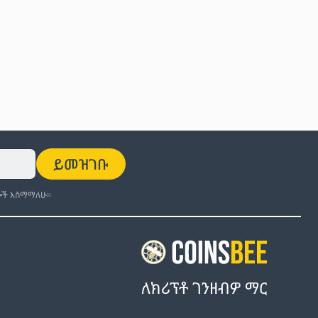
ይመዝገቡ
ች እስማማለሁ።
ለክሪፕቶ ገንዘብዎ ማር