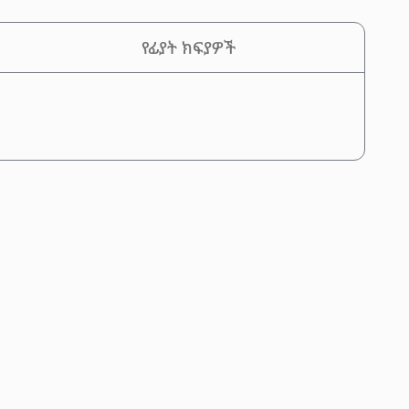
የፊያት ክፍያዎች