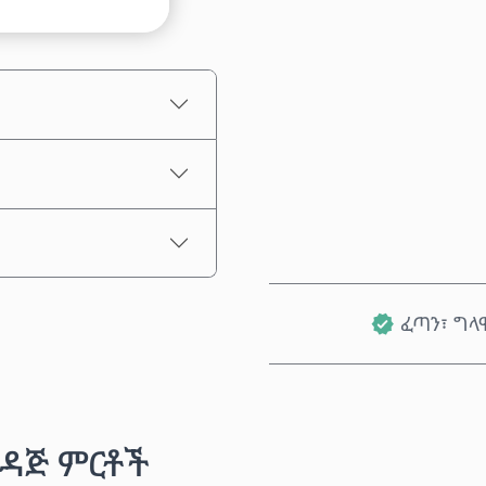
የተገመተ ዋጋ
ፈጣን፣ ግላ
ዳጅ ምርቶች