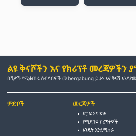
ልዩ ቅናሾችን እና የክሪፕቶ መረጃዎችን 
በሺዎች የሚቆጠሩ ሰብሳቢዎች መ bergabung ይሁኑ እና ቅናሽ እንዳያ
ምድቦች
መርጃዎች
ድጋፍ እና እገዛ
የሚደገፉ ክሪፕቶዎች
እንዴት እንደሚሰራ