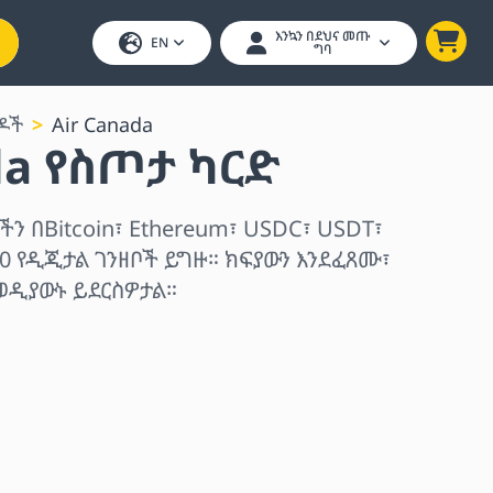
እንኳን በደህና መጡ
EN
ግባ
ምዶች
Air Canada
da የስጦታ ካርድ
ችን በBitcoin፣ Ethereum፣ USDC፣ USDT፣
0 የዲጂታል ገንዘቦች ይግዙ። ክፍያውን እንደፈጸሙ፣
ወዲያውኑ ይደርስዎታል።