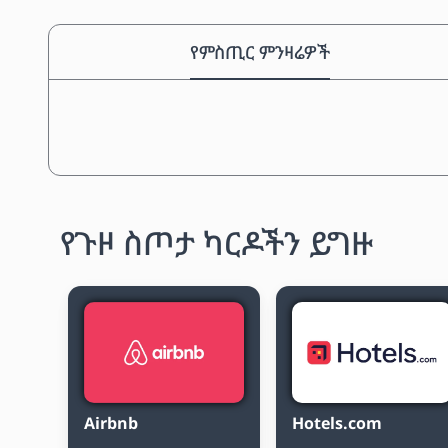
የምስጢር ምንዛሬዎች
የጉዞ ስጦታ ካርዶችን ይግዙ
Airbnb
Hotels.com