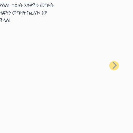
 የዕለት ተዕለት እቃዎችን መግዛት
ሐፍትን መግዛት ከፈለጉ፣ እኛ
ችላሉ!
ቀጣይ