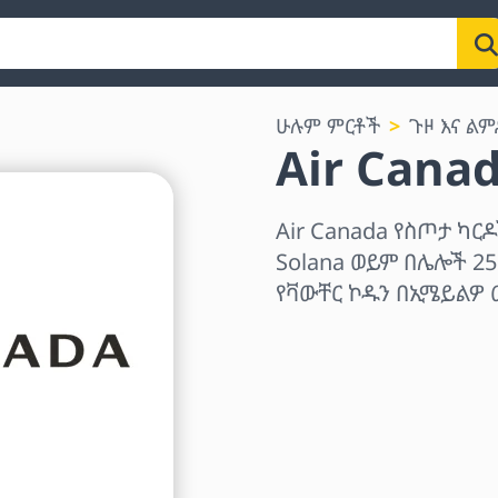
ሁሉም ምርቶች
ጉዞ እና ል
Air Cana
Air Canada የስጦታ ካርዶ
Solana ወይም በሌሎች 25
የቫውቸር ኮዱን በኢሜይልዎ 
ክልል ይምረጡ
መጠን ይምረጡ