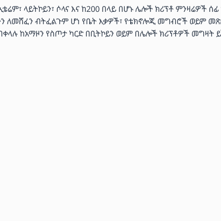
ሬም፣ ላይትኮይን፣ ሶላና እና ከ200 በላይ በሆኑ ሌሎች ክሪፕቶ ምንዛሬዎች ሰፊ
ችን ለመሸፈን ብትፈልጉም ሆነ የቤት እቃዎች፣ የቴክኖሎጂ መግብሮች ወይም መጽ
 በቀላሉ ከአማዞን የስጦታ ካርድ በቢትኮይን ወይም በሌሎች ክሪፕቶዎች መግዛት ይ