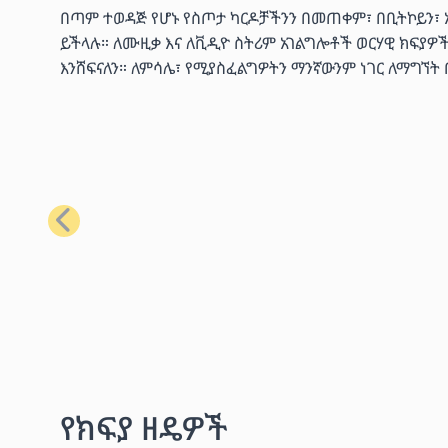
በጣም ተወዳጅ የሆኑ የስጦታ ካርዶቻችንን በመጠቀም፣ በቢትኮይን፣ ኢቴ
ይችላሉ። ለሙዚቃ እና ለቪዲዮ ስትሪም አገልግሎቶች ወርሃዊ ክፍያዎ
እንሸፍናለን። ለምሳሌ፣ የሚያስፈልግዎትን ማንኛውንም ነገር ለማግኘት
ቀዳሚ
የክፍያ ዘዴዎች