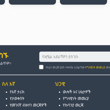
ያግኙ
መልጥዎ።
የእኔን መረጃ ሂደት ተቀብዬ ለጋዜጣው
የግላዊነት መመሪያ
ውሎ
ስለ እኛ
ህጋዊ
የእኛ ታሪክ
ውሎች እና ሁኔታዎች
የታወቀበት
የግላዊነት መመሪያ
የመገናኛ ብዙሃን መርጃዎች
የኩባንያ መረጃ