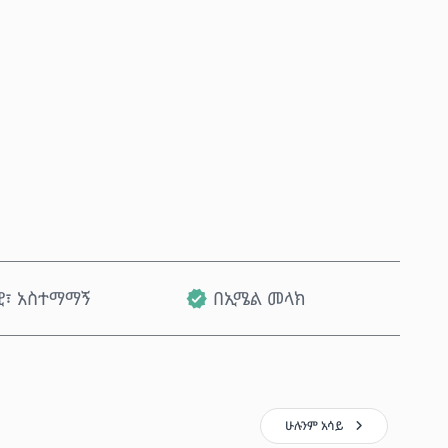
አሁን ይግዙ
ወደ ጋሪ ጨምር
ዊ፣ አስተማማኝ
በኢሜል መላክ
ሁሉንም አሳይ