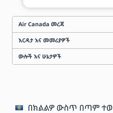
Air Canada መረጃ
እርዳታ እና መመሪያዎች
ውሎች እና ሁኔታዎች
በክልልዎ ውስጥ በጣም ተወ