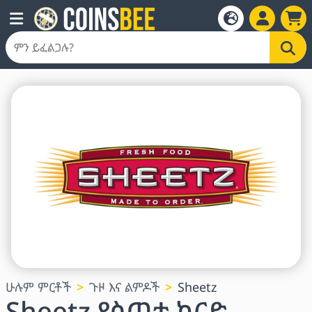
ሁሉም ምርቶች
ጉዞ እና ልምዶች
Sheetz
Sheetz የስጦታ ካርድ