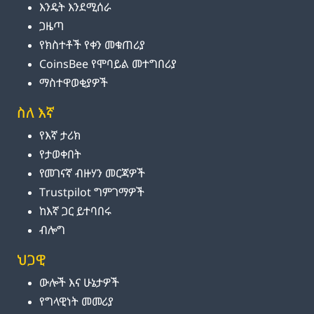
እንዴት እንደሚሰራ
ጋዜጣ
የክስተቶች የቀን መቁጠሪያ
CoinsBee የሞባይል መተግበሪያ
ማስተዋወቂያዎች
ስለ እኛ
የእኛ ታሪክ
የታወቀበት
የመገናኛ ብዙሃን መርጃዎች
Trustpilot ግምገማዎች
ከእኛ ጋር ይተባበሩ
ብሎግ
ህጋዊ
ውሎች እና ሁኔታዎች
የግላዊነት መመሪያ