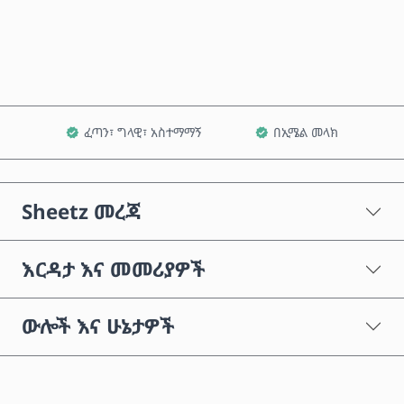
ወደ ጋሪ ጨምር
ፈጣን፣ ግላዊ፣ አስተማማኝ
በኢሜል መላክ
Sheetz መረጃ
እርዳታ እና መመሪያዎች
ውሎች እና ሁኔታዎች