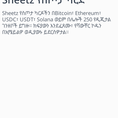
Sheetz የስጦታ ካርዶችን በBitcoin፣ Ethereum፣
USDC፣ USDT፣ Solana ወይም በሌሎች 250 የዲጂታል
ገንዘቦች ይግዙ። ክፍያውን እንደፈጸሙ፣ የቫውቸር ኮዱን
በኢሜይልዎ ወዲያውኑ ይደርስዎታል።
ክልል ይምረጡ
መጠን ይምረጡ
የተገመተ ዋጋ
አሁን ይግዙ