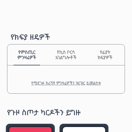
የክፍያ ዘዴዎች
የምስጢር
የኪስ ቦርሳ
የፊያት
ምንዛሬዎች
አገልግሎቶች
ክፍያዎች
የሚደገፉ ክሪፕቶ ምንዛሬዎችን ዝርዝር ይመልከቱ
የጉዞ ስጦታ ካርዶችን ይግዙ