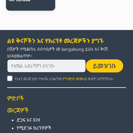
ልዩ ቅናሾችን እና የክሪፕቶ መረጃዎችን ያግኙ
በሺዎች የሚቆጠሩ ሰብሳቢዎች መ bergabung ይሁኑ እና ቅናሽ
እንዳያመልጥዎ።
ይመዝገቡ
የእኔን መረጃ ሂደት ተቀብዬ ለጋዜጣው
የግላዊነት መመሪያ
ውሎች እስማማለሁ።
ምድቦች
መርጃዎች
ድጋፍ እና እገዛ
የሚደገፉ ክሪፕቶዎች