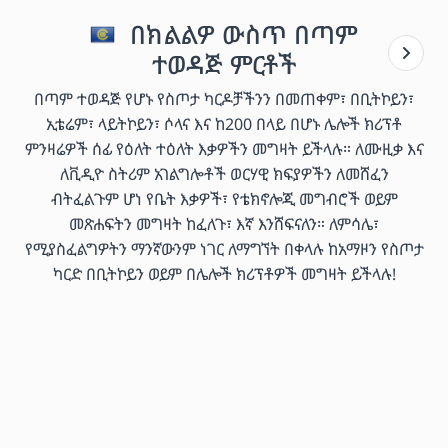
በክልልዎ ውስጥ በጣም
ተወዳጅ ምርቶች
በጣም ተወዳጅ የሆኑ የስጦታ ካርዶቻችንን በመጠቀም፣ በቢትኮይን፣
ኢቴሬም፣ ላይትኮይን፣ ሶላና እና ከ200 በላይ በሆኑ ሌሎች ክሪፕቶ
ምንዛሬዎች ሰፊ የዕለት ተዕለት እቃዎችን መግዛት ይችላሉ። ለሙዚቃ እና
ለቪዲዮ ስትሪም አገልግሎቶች ወርሃዊ ክፍያዎችን ለመሸፈን
ብትፈልጉም ሆነ የቤት እቃዎች፣ የቴክኖሎጂ መግብሮች ወይም
መጽሐፍትን መግዛት ከፈለጉ፣ እኛ እንሸፍናለን። ለምሳሌ፣
የሚያስፈልግዎትን ማንኛውንም ነገር ለማግኘት በቀላሉ ከአማዞን የስጦታ
ካርድ በቢትኮይን ወይም በሌሎች ክሪፕቶዎች መግዛት ይችላሉ!