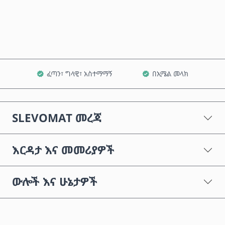
ወደ ጋሪ ጨምር
ፈጣን፣ ግላዊ፣ አስተማማኝ
በኢሜል መላክ
SLEVOMAT መረጃ
እርዳታ እና መመሪያዎች
ውሎች እና ሁኔታዎች