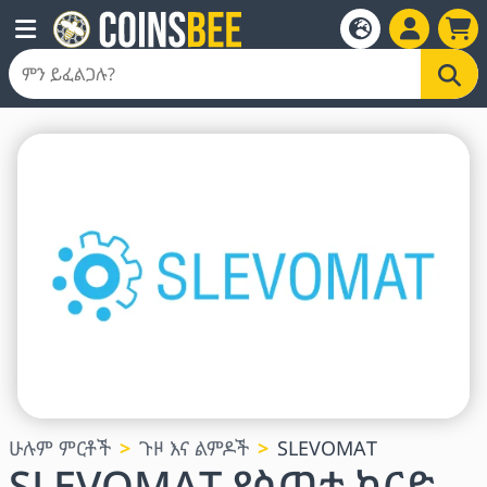
ሁሉም ምርቶች
ጉዞ እና ልምዶች
SLEVOMAT
SLEVOMAT የስጦታ ካርድ