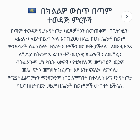
በክልልዎ ውስጥ በጣም
ተወዳጅ ምርቶች
በጣም ተወዳጅ የሆኑ የስጦታ ካርዶቻችንን በመጠቀም፣ በቢትኮይን፣
ኢቴሬም፣ ላይትኮይን፣ ሶላና እና ከ200 በላይ በሆኑ ሌሎች ክሪፕቶ
ምንዛሬዎች ሰፊ የዕለት ተዕለት እቃዎችን መግዛት ይችላሉ። ለሙዚቃ እና
ለቪዲዮ ስትሪም አገልግሎቶች ወርሃዊ ክፍያዎችን ለመሸፈን
ብትፈልጉም ሆነ የቤት እቃዎች፣ የቴክኖሎጂ መግብሮች ወይም
መጽሐፍትን መግዛት ከፈለጉ፣ እኛ እንሸፍናለን። ለምሳሌ፣
የሚያስፈልግዎትን ማንኛውንም ነገር ለማግኘት በቀላሉ ከአማዞን የስጦታ
ካርድ በቢትኮይን ወይም በሌሎች ክሪፕቶዎች መግዛት ይችላሉ!