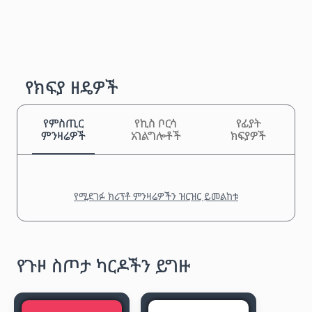
የክፍያ ዘዴዎች
የምስጢር
የኪስ ቦርሳ
የፊያት
ምንዛሬዎች
አገልግሎቶች
ክፍያዎች
የሚደገፉ ክሪፕቶ ምንዛሬዎችን ዝርዝር ይመልከቱ
የጉዞ ስጦታ ካርዶችን ይግዙ