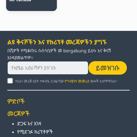
ልዩ ቅናሾችን እና የክሪፕቶ መረጃዎችን ያግኙ
በሺዎች የሚቆጠሩ ሰብሳቢዎች መ bergabung ይሁኑ እና ቅናሽ
እንዳያመልጥዎ።
ይመዝገቡ
የእኔን መረጃ ሂደት ተቀብዬ ለጋዜጣው
የግላዊነት መመሪያ
ውሎች እስማማለሁ።
ምድቦች
መርጃዎች
ድጋፍ እና እገዛ
የሚደገፉ ክሪፕቶዎች