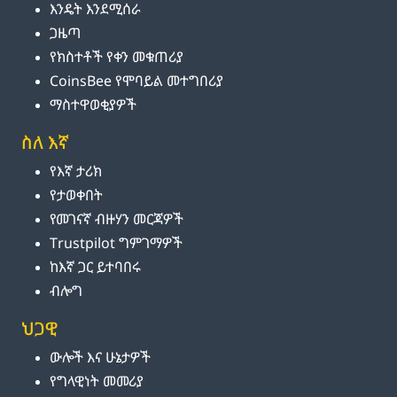
እንዴት እንደሚሰራ
ጋዜጣ
የክስተቶች የቀን መቁጠሪያ
CoinsBee የሞባይል መተግበሪያ
ማስተዋወቂያዎች
ስለ እኛ
የእኛ ታሪክ
የታወቀበት
የመገናኛ ብዙሃን መርጃዎች
Trustpilot ግምገማዎች
ከእኛ ጋር ይተባበሩ
ብሎግ
ህጋዊ
ውሎች እና ሁኔታዎች
የግላዊነት መመሪያ