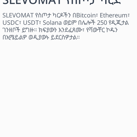
SLEVOMAT የስጦታ ካርዶችን በBitcoin፣ Ethereum፣
USDC፣ USDT፣ Solana ወይም በሌሎች 250 የዲጂታል
ገንዘቦች ይግዙ። ክፍያውን እንደፈጸሙ፣ የቫውቸር ኮዱን
በኢሜይልዎ ወዲያውኑ ይደርስዎታል።
ክልል ይምረጡ
መጠን ይምረጡ
የተገመተ ዋጋ
አሁን ይግዙ