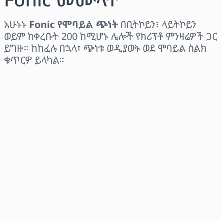
አሁኑኑ
Fonic የሞባይል ጭነት
በቢትኮይን፣ ላይትኮይን
ወይም ከቀረቡት 200 ከሚሆኑ ሌሎች የክሪፕቶ ምንዛሬዎች ጋር
ይግዙ። ከከፈሉ በኋላ፣ ጭነቱ ወዲያውኑ ወደ ሞባይል ስልክ
ቁጥርዎ ይላካል።
ክልል ይምረጡ
መጠን ይምረጡ
የተገመተ ዋጋ
አሁን ይግዙ