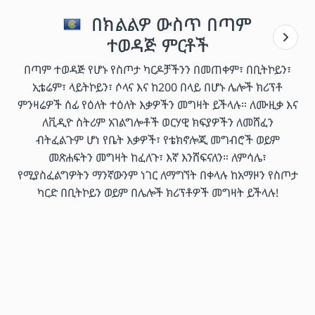
በክልልዎ ውስጥ በጣም
ተወዳጅ ምርቶች
በጣም ተወዳጅ የሆኑ የስጦታ ካርዶቻችንን በመጠቀም፣ በቢትኮይን፣
ኢቴሬም፣ ላይትኮይን፣ ሶላና እና ከ200 በላይ በሆኑ ሌሎች ክሪፕቶ
ምንዛሬዎች ሰፊ የዕለት ተዕለት እቃዎችን መግዛት ይችላሉ። ለሙዚቃ እና
ለቪዲዮ ስትሪም አገልግሎቶች ወርሃዊ ክፍያዎችን ለመሸፈን
ብትፈልጉም ሆነ የቤት እቃዎች፣ የቴክኖሎጂ መግብሮች ወይም
መጽሐፍትን መግዛት ከፈለጉ፣ እኛ እንሸፍናለን። ለምሳሌ፣
የሚያስፈልግዎትን ማንኛውንም ነገር ለማግኘት በቀላሉ ከአማዞን የስጦታ
ካርድ በቢትኮይን ወይም በሌሎች ክሪፕቶዎች መግዛት ይችላሉ!