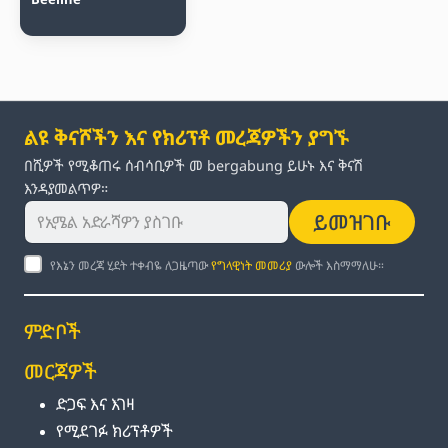
ልዩ ቅናሾችን እና የክሪፕቶ መረጃዎችን ያግኙ
በሺዎች የሚቆጠሩ ሰብሳቢዎች መ bergabung ይሁኑ እና ቅናሽ
እንዳያመልጥዎ።
ይመዝገቡ
የእኔን መረጃ ሂደት ተቀብዬ ለጋዜጣው
የግላዊነት መመሪያ
ውሎች እስማማለሁ።
ምድቦች
መርጃዎች
ድጋፍ እና እገዛ
የሚደገፉ ክሪፕቶዎች