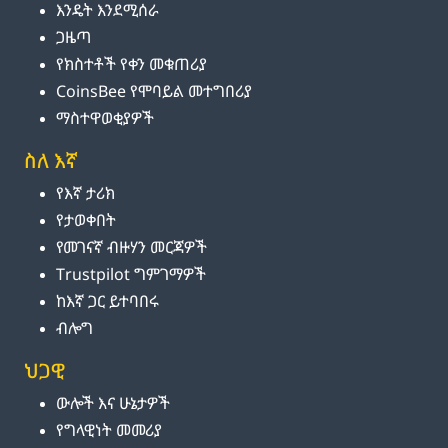
እንዴት እንደሚሰራ
ጋዜጣ
የክስተቶች የቀን መቁጠሪያ
CoinsBee የሞባይል መተግበሪያ
ማስተዋወቂያዎች
ስለ እኛ
የእኛ ታሪክ
የታወቀበት
የመገናኛ ብዙሃን መርጃዎች
Trustpilot ግምገማዎች
ከእኛ ጋር ይተባበሩ
ብሎግ
ህጋዊ
ውሎች እና ሁኔታዎች
የግላዊነት መመሪያ