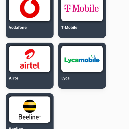
Vodafone
T-Mobile
Airtel
Lyca
Beeline