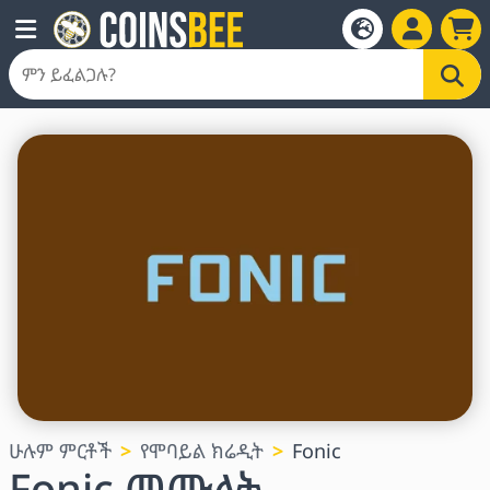
ሁሉም ምርቶች
የሞባይል ክሬዲት
Fonic
Fonic መሙላት