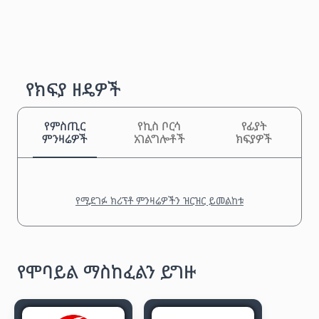
የክፍያ ዘዴዎች
የምስጢር
የኪስ ቦርሳ
የፊያት
ምንዛሬዎች
አገልግሎቶች
ክፍያዎች
የሚደገፉ ክሪፕቶ ምንዛሬዎችን ዝርዝር ይመልከቱ
የሞባይል ማስከፈልን ይግዙ