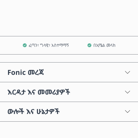
ወደ ጋሪ ጨምር
ፈጣን፣ ግላዊ፣ አስተማማኝ
በኢሜል መላክ
Fonic መረጃ
እርዳታ እና መመሪያዎች
ውሎች እና ሁኔታዎች