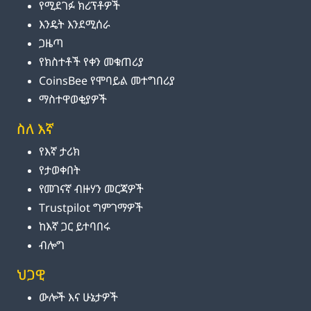
የሚደገፉ ክሪፕቶዎች
እንዴት እንደሚሰራ
ጋዜጣ
የክስተቶች የቀን መቁጠሪያ
CoinsBee የሞባይል መተግበሪያ
ማስተዋወቂያዎች
ስለ እኛ
የእኛ ታሪክ
የታወቀበት
የመገናኛ ብዙሃን መርጃዎች
Trustpilot ግምገማዎች
ከእኛ ጋር ይተባበሩ
ብሎግ
ህጋዊ
ውሎች እና ሁኔታዎች