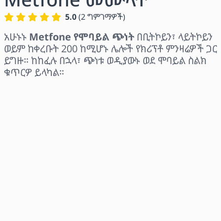
5.0
(
2
ግምገማዎች
)
አሁኑኑ
Metfone የሞባይል ጭነት
በቢትኮይን፣ ላይትኮይን
ወይም ከቀረቡት 200 ከሚሆኑ ሌሎች የክሪፕቶ ምንዛሬዎች ጋር
ይግዙ። ከከፈሉ በኋላ፣ ጭነቱ ወዲያውኑ ወደ ሞባይል ስልክ
ቁጥርዎ ይላካል።
ክልል ይምረጡ
መጠን ይምረጡ
የተገመተ ዋጋ