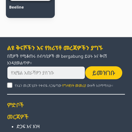
Beeline
ልዩ ቅናሾችን እና የክሪፕቶ መረጃዎችን ያግኙ
በሺዎች የሚቆጠሩ ሰብሳቢዎች መ bergabung ይሁኑ እና ቅናሽ
እንዳያመልጥዎ።
ይመዝገቡ
የእኔን መረጃ ሂደት ተቀብዬ ለጋዜጣው
የግላዊነት መመሪያ
ውሎች እስማማለሁ።
ምድቦች
መርጃዎች
ድጋፍ እና እገዛ