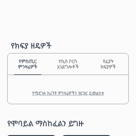
የክፍያ ዘዴዎች
የምስጢር
የኪስ ቦርሳ
የፊያት
ምንዛሬዎች
አገልግሎቶች
ክፍያዎች
የሚደገፉ ክሪፕቶ ምንዛሬዎችን ዝርዝር ይመልከቱ
የሞባይል ማስከፈልን ይግዙ