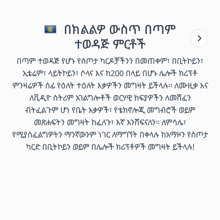
በክልልዎ ውስጥ በጣም
ተወዳጅ ምርቶች
በጣም ተወዳጅ የሆኑ የስጦታ ካርዶቻችንን በመጠቀም፣ በቢትኮይን፣
ኢቴሬም፣ ላይትኮይን፣ ሶላና እና ከ200 በላይ በሆኑ ሌሎች ክሪፕቶ
ምንዛሬዎች ሰፊ የዕለት ተዕለት እቃዎችን መግዛት ይችላሉ። ለሙዚቃ እና
ለቪዲዮ ስትሪም አገልግሎቶች ወርሃዊ ክፍያዎችን ለመሸፈን
ብትፈልጉም ሆነ የቤት እቃዎች፣ የቴክኖሎጂ መግብሮች ወይም
መጽሐፍትን መግዛት ከፈለጉ፣ እኛ እንሸፍናለን። ለምሳሌ፣
የሚያስፈልግዎትን ማንኛውንም ነገር ለማግኘት በቀላሉ ከአማዞን የስጦታ
ካርድ በቢትኮይን ወይም በሌሎች ክሪፕቶዎች መግዛት ይችላሉ!