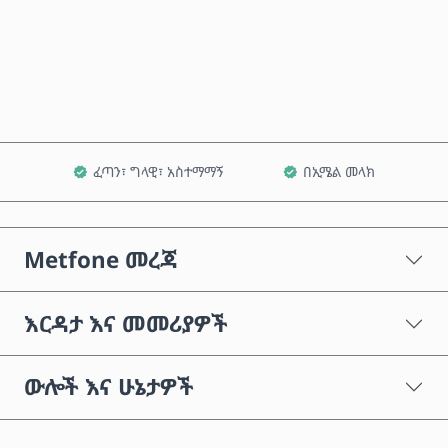
አሁን ይግዙ
ወደ ጋሪ ጨምር
ፈጣን፣ ግላዊ፣ አስተማማኝ
በኢሜል መላክ
Metfone መረጃ
እርዳታ እና መመሪያዎች
ውሎች እና ሁኔታዎች