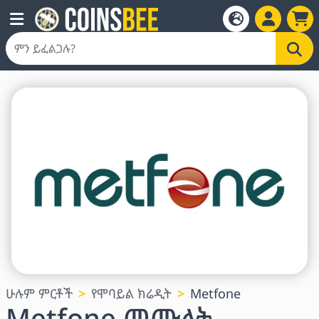
ሁሉም ምርቶች
የሞባይል ክሬዲት
Metfone
Metfone መሙላት