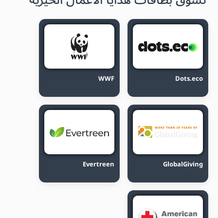
WWF
Dots.eco
Evertreen
GlobalGiving