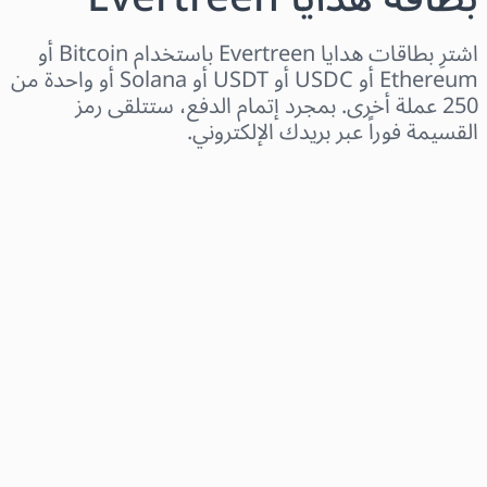
اشترِ بطاقات هدايا Evertreen باستخدام Bitcoin أو
Ethereum أو USDC أو USDT أو Solana أو واحدة من
250 عملة أخرى. بمجرد إتمام الدفع، ستتلقى رمز
القسيمة فوراً عبر بريدك الإلكتروني.
اختر المنطقة
اختر مبلغًا
السعر التقديري
اشترِ الآن