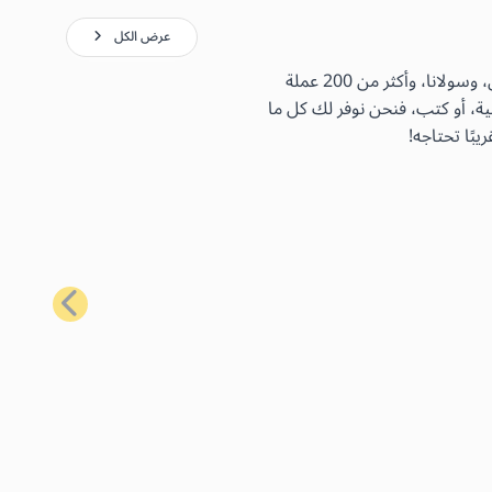
عرض الكل
باستخدام بطاقات الهدايا الأكثر شيوعًا لدينا، يمكنك شراء مجموعة واسعة من السلع اليومية باستخدام البيتكوين، والإيثيريوم، واللايتكوين، وسولانا، وأكثر من 200 عملة
ية، أو كتب، فنحن نوفر لك كل ما
بًا تحتاجه!
التالي