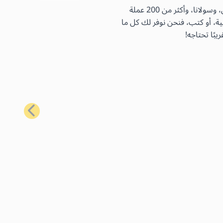
باستخدام بطاقات الهدايا الأكثر شيوعًا لدينا، يمكنك شراء مجموعة واسعة من السلع اليومية باستخدام البيتكوين، والإيثيريوم، واللايتكوين، وسولانا، وأكثر من 200 عملة
ية، أو كتب، فنحن نوفر لك كل ما
بًا تحتاجه!
التالي