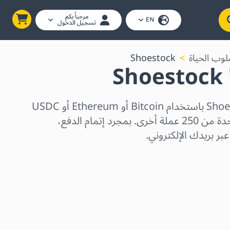
مرحباً بكم
EN
تسجيل الدخول
سلوب الحياة
Shoestock
S
اشترِ بطاقات هدايا Shoestock باستخدام Bitcoin أو Ethereum أو USDC
أو USDT أو Solana أو واحدة من 250 عملة أخرى. بمجرد إتمام الدفع،
بر بريدك الإلكتروني.