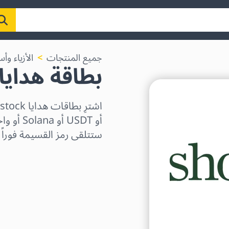
جميع المنتجات
الأزياء وأ
بطاقة هدايا hoestock
ستتلقى رمز القسيمة فوراً ع
اختر المنطقة
اختر مبلغًا