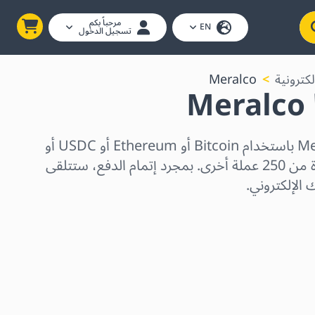
مرحباً بكم
EN
تسجيل الدخول
لكترونية
Meralco
M
اشترِ بطاقات هدايا Meralco باستخدام Bitcoin أو Ethereum أو USDC أو
USDT أو Solana أو واحدة من 250 عملة أخرى. بمجرد إتمام الدفع، ستتلقى
 الإلكتروني.