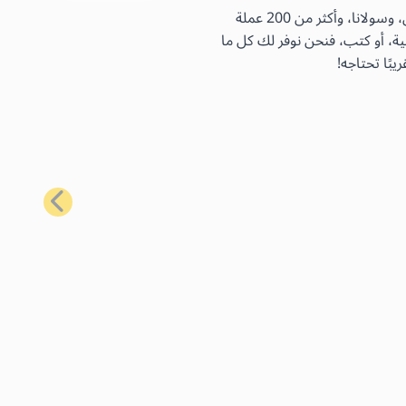
باستخدام بطاقات الهدايا الأكثر شيوعًا لدينا، يمكنك شراء مجموعة واسعة من السلع اليومية باستخدام البيتكوين، والإيثيريوم، واللايتكوين، وسولانا، وأكثر من 200 عملة
ية، أو كتب، فنحن نوفر لك كل ما
بًا تحتاجه!
التالي