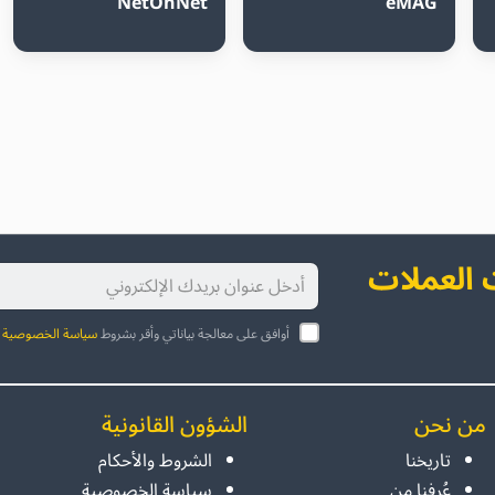
NetOnNet
eMAG
العملات
أوافق على معالجة بياناتي وأقر بشروط
سياسة الخصوصية
ا
من نحن
الشؤون القانونية
تاريخنا
الشروط والأحكام
عُرفنا من
سياسة الخصوصية