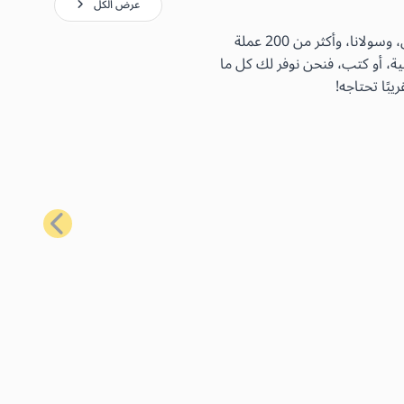
عرض الكل
باستخدام بطاقات الهدايا الأكثر شيوعًا لدينا، يمكنك شراء مجموعة واسعة من السلع اليومية باستخدام البيتكوين، والإيثيريوم، واللايتكوين، وسولانا، وأكثر من 200 عملة
ية، أو كتب، فنحن نوفر لك كل ما
بًا تحتاجه!
التالي