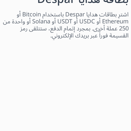
اشترِ بطاقات هدايا Despar باستخدام Bitcoin أو
Ethereum أو USDC أو USDT أو Solana أو واحدة من
250 عملة أخرى. بمجرد إتمام الدفع، ستتلقى رمز
القسيمة فوراً عبر بريدك الإلكتروني.
اختر المنطقة
اختر مبلغًا
السعر التقديري
اشترِ الآن