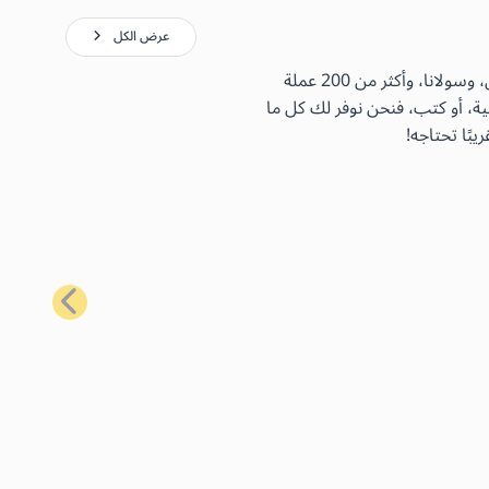
عرض الكل
باستخدام بطاقات الهدايا الأكثر شيوعًا لدينا، يمكنك شراء مجموعة واسعة من السلع اليومية باستخدام البيتكوين، والإيثيريوم، واللايتكوين، وسولانا، وأكثر من 200 عملة
ية، أو كتب، فنحن نوفر لك كل ما
بًا تحتاجه!
التالي