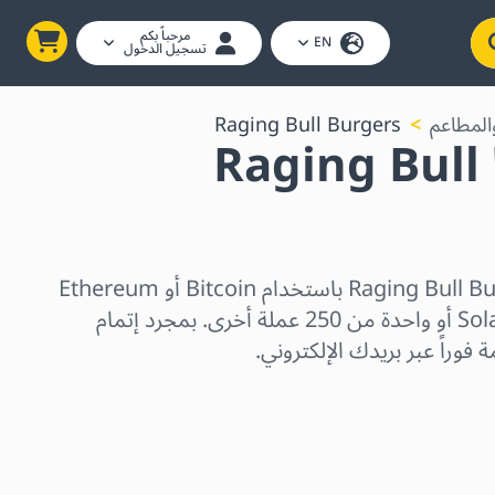
مرحباً بكم
EN
تسجيل الدخول
المطاعم
Raging Bull Burgers
بطاقة هدايا Raging Bull
اشترِ بطاقات هدايا Raging Bull Burgers باستخدام Bitcoin أو Ethereum
أو USDC أو USDT أو Solana أو واحدة من 250 عملة أخرى. بمجرد إتمام
فوراً عبر بريدك الإلكتروني.