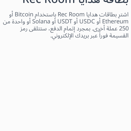
اشترِ بطاقات هدايا Rec Room باستخدام Bitcoin أو
Ethereum أو USDC أو USDT أو Solana أو واحدة من
250 عملة أخرى. بمجرد إتمام الدفع، ستتلقى رمز
القسيمة فوراً عبر بريدك الإلكتروني.
اختر المنطقة
اختر مبلغًا
السعر التقديري
اشترِ الآن