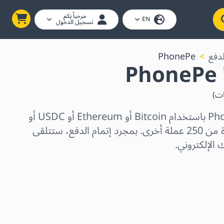
مرحباً بكم
EN
تسجيل الدخول
دفع
PhonePe
P
ات
)
اشترِ بطاقات هدايا PhonePe باستخدام Bitcoin أو Ethereum أو USDC أو
USDT أو Solana أو واحدة من 250 عملة أخرى. بمجرد إتمام الدفع، ستتلقى
 الإلكتروني.