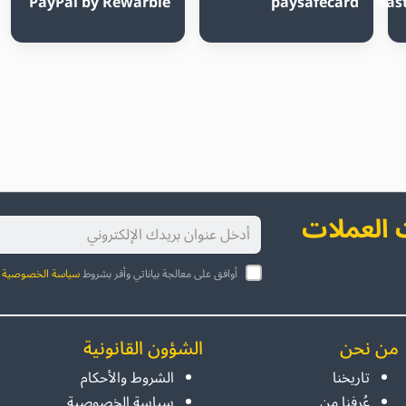
PayPal by Rewarble
paysafecard
Mast
العملات
أوافق على معالجة بياناتي وأقر بشروط
سياسة الخصوصية
ا
من نحن
الشؤون القانونية
تاريخنا
الشروط والأحكام
عُرفنا من
سياسة الخصوصية