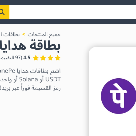
جميع المنتجات
بطاقات ال
بطاقة هدايا honePe
4.5
(
97
التقييم
رمز القسيمة فوراً عبر بريدك
اختر المنطقة
اختر مبلغًا