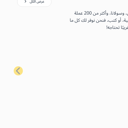
عرض الكل
باستخدام بطاقات الهدايا الأكثر شيوعًا لدينا، يمكنك شراء مجموعة واسعة من السلع اليومية باستخدام البيتكوين، والإيثيريوم، واللايتكوين، وسولانا، وأكثر من 200 عملة
ية، أو كتب، فنحن نوفر لك كل ما
بًا تحتاجه!
التالي