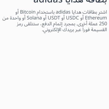
اشترِ بطاقات هدايا adidas باستخدام Bitcoin أو
Ethereum أو USDC أو USDT أو Solana أو واحدة من
250 عملة أخرى. بمجرد إتمام الدفع، ستتلقى رمز
القسيمة فوراً عبر بريدك الإلكتروني.
اختر المنطقة
اختر مبلغًا
السعر التقديري
اشترِ الآن