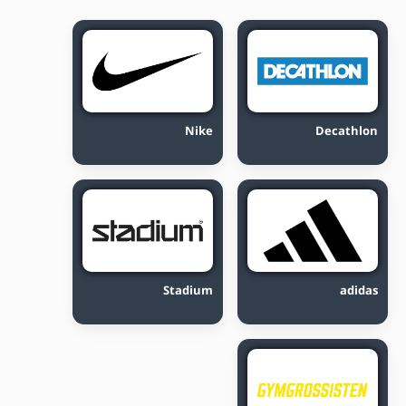
Nike
Decathlon
Stadium
adidas