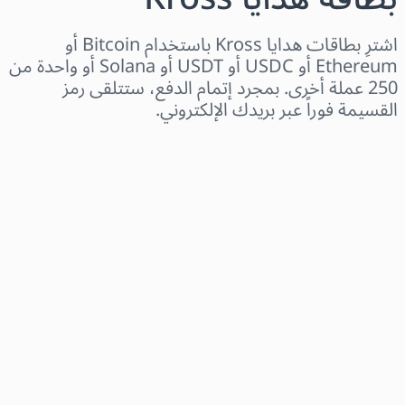
اشترِ بطاقات هدايا Kross باستخدام Bitcoin أو
Ethereum أو USDC أو USDT أو Solana أو واحدة من
250 عملة أخرى. بمجرد إتمام الدفع، ستتلقى رمز
القسيمة فوراً عبر بريدك الإلكتروني.
اختر المنطقة
اختر مبلغًا
السعر التقديري
اشترِ الآن