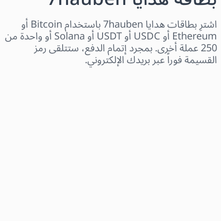
اشترِ بطاقات هدايا 7hauben باستخدام Bitcoin أو
Ethereum أو USDC أو USDT أو Solana أو واحدة من
250 عملة أخرى. بمجرد إتمام الدفع، ستتلقى رمز
القسيمة فوراً عبر بريدك الإلكتروني.
اختر المنطقة
اختر مبلغًا
السعر التقديري
اشترِ الآن