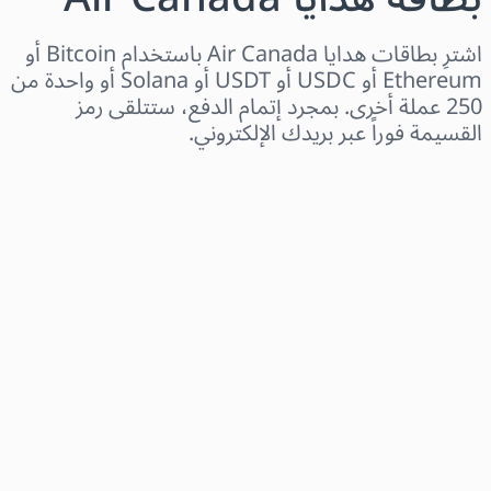
اشترِ بطاقات هدايا Air Canada باستخدام Bitcoin أو
Ethereum أو USDC أو USDT أو Solana أو واحدة من
250 عملة أخرى. بمجرد إتمام الدفع، ستتلقى رمز
القسيمة فوراً عبر بريدك الإلكتروني.
اختر المنطقة
اختر مبلغًا
السعر التقديري
اشترِ الآن