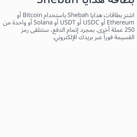
اشترِ بطاقات هدايا Shebah باستخدام Bitcoin أو
Ethereum أو USDC أو USDT أو Solana أو واحدة من
250 عملة أخرى. بمجرد إتمام الدفع، ستتلقى رمز
القسيمة فوراً عبر بريدك الإلكتروني.
اختر المنطقة
اختر مبلغًا
السعر التقديري
اشترِ الآن