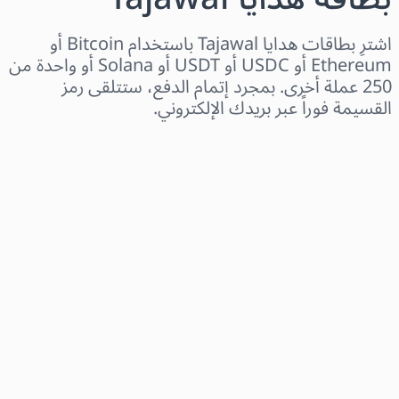
اشترِ بطاقات هدايا Tajawal باستخدام Bitcoin أو
Ethereum أو USDC أو USDT أو Solana أو واحدة من
250 عملة أخرى. بمجرد إتمام الدفع، ستتلقى رمز
القسيمة فوراً عبر بريدك الإلكتروني.
اختر المنطقة
اختر مبلغًا
السعر التقديري
اشترِ الآن