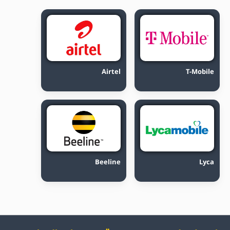
Airtel
T-Mobile
Beeline
Lyca