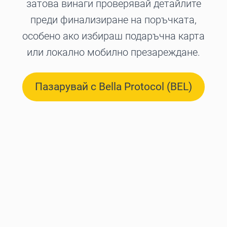
затова винаги проверявай детайлите
преди финализиране на поръчката,
особено ако избираш подаръчна карта
или локално мобилно презареждане.
Пазарувай с Bella Protocol (BEL)