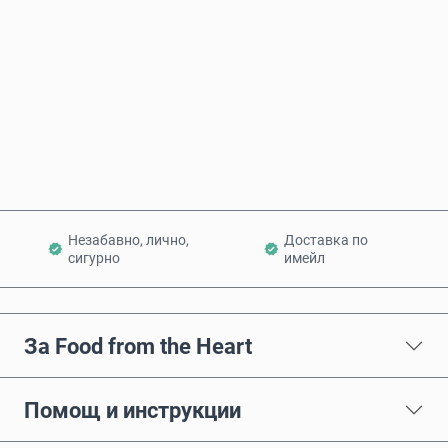
Купи сега
Добави в количката
Незабавно, лично,
Доставка по
сигурно
имейл
За Food from the Heart
Помощ и инструкции