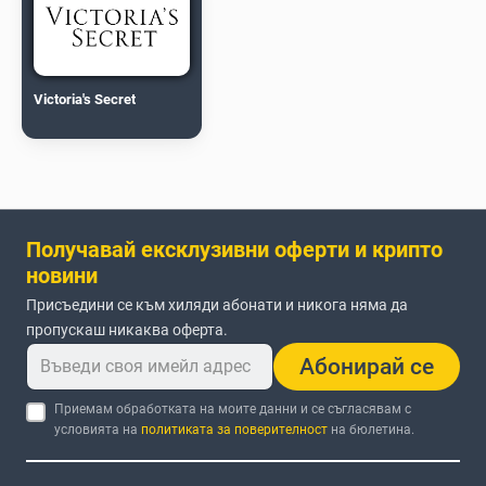
Victoria's Secret
Получавай ексклузивни оферти и крипто
новини
Присъедини се към хиляди абонати и никога няма да
пропускаш никаква оферта.
Абонирай се
Приемам обработката на моите данни и се съгласявам с
условията на
политиката за поверителност
на бюлетина.