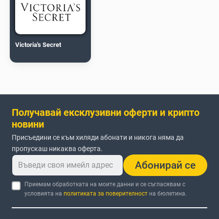
Victoria's Secret
Получавай ексклузивни оферти и крипто
новини
Присъедини се към хиляди абонати и никога няма да
пропускаш никаква оферта.
Абонирай се
Приемам обработката на моите данни и се съгласявам с
условията на
политиката за поверителност
на бюлетина.