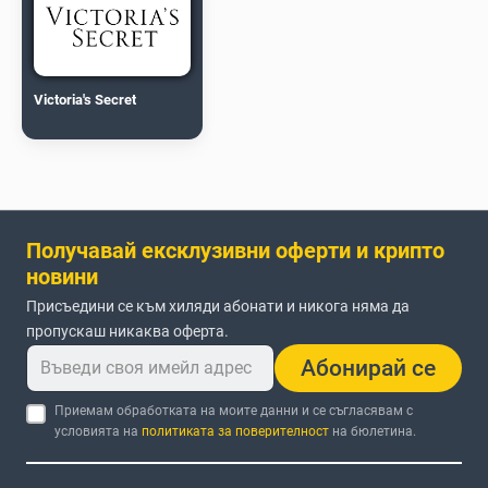
Victoria's Secret
Получавай ексклузивни оферти и крипто
новини
Присъедини се към хиляди абонати и никога няма да
пропускаш никаква оферта.
Абонирай се
Приемам обработката на моите данни и се съгласявам с
условията на
политиката за поверителност
на бюлетина.