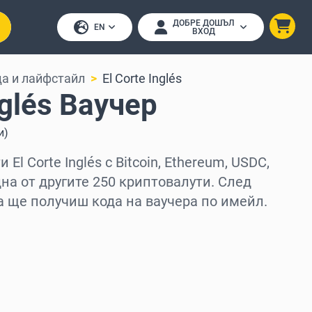
ДОБРЕ ДОШЪЛ
EN
ВХОД
а и лайфстайл
El Corte Inglés
nglés Ваучер
и
)
El Corte Inglés с Bitcoin, Ethereum, USDC,
дна от другите 250 криптовалути. След
а ще получиш кода на ваучера по имейл.