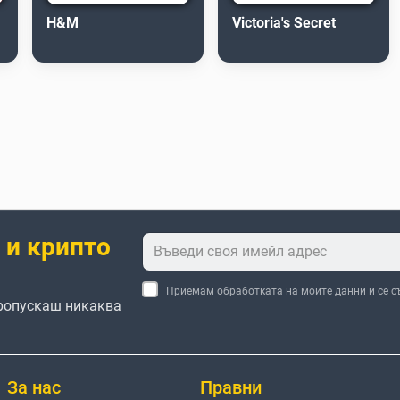
H&M
Victoria's Secret
 и крипто
Приемам обработката на моите данни и се с
пропускаш никаква
За нас
Правни