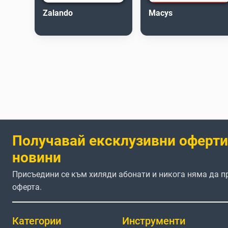
Zalando
Macys
Получавай ексклузивни оферти
новини
Присъедини се към хиляди абонати и никога няма да 
оферта.
Категории
Инструменти