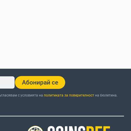
Абонирай се
ъгласявам с условията на
политиката за поверителност
на бюлетина.