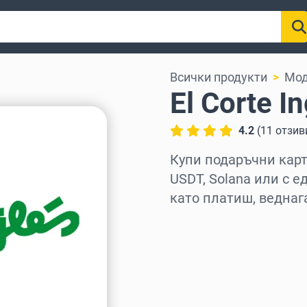
Всички продукти
Мод
El Corte I
4.2
(
11
отзив
Купи подаръчни карти 
USDT, Solana или с е
като платиш, веднаг
Изберете регион
Изберете сума