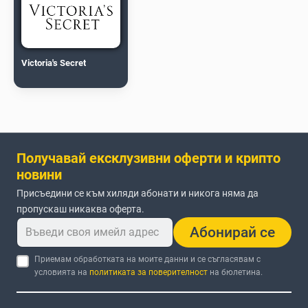
Victoria's Secret
Получавай ексклузивни оферти и крипто
новини
Присъедини се към хиляди абонати и никога няма да
пропускаш никаква оферта.
Абонирай се
Приемам обработката на моите данни и се съгласявам с
условията на
политиката за поверителност
на бюлетина.