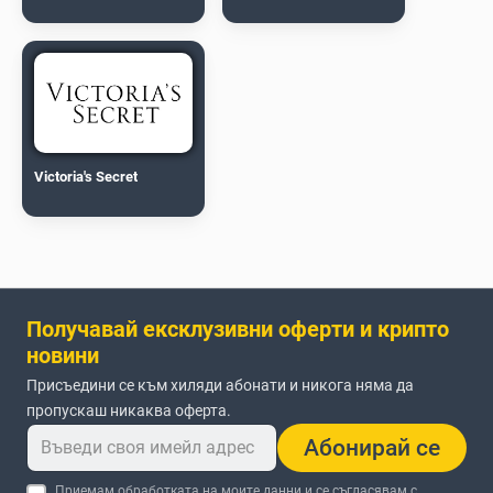
Victoria's Secret
Получавай ексклузивни оферти и крипто
новини
Присъедини се към хиляди абонати и никога няма да
пропускаш никаква оферта.
Абонирай се
Приемам обработката на моите данни и се съгласявам с