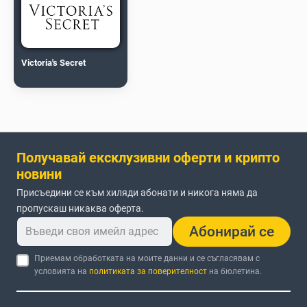
Victoria's Secret
Получавай ексклузивни оферти и крипто
новини
Присъедини се към хиляди абонати и никога няма да
пропускаш никаква оферта.
Абонирай се
Приемам обработката на моите данни и се съгласявам с
условията на
политиката за поверителност
на бюлетина.