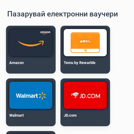
Пазарувай електронни ваучери
Amazon
Temu by Rewarble
Walmart
JD.com