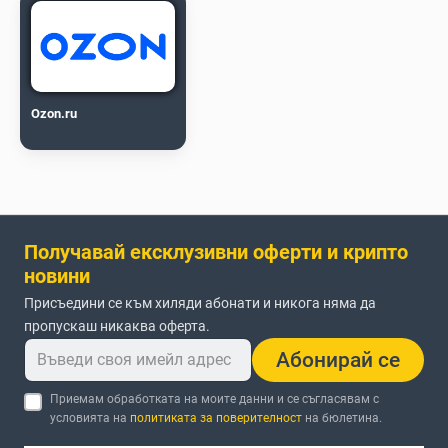
Ozon.ru
Получавай ексклузивни оферти и крипто
новини
Присъедини се към хиляди абонати и никога няма да
пропускаш никаква оферта.
Абонирай се
Приемам обработката на моите данни и се съгласявам с
условията на
политиката за поверителност
на бюлетина.