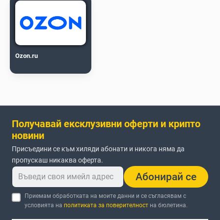
Ozon.ru
Получавай ексклузивни оферти и крипто
новини
Присъедини се към хиляди абонати и никога няма да
пропускаш никаква оферта.
Абонирай се
Приемам обработката на моите данни и се съгласявам с
условията на
политиката за поверителност
на бюлетина.