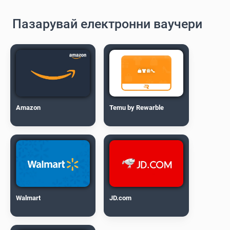
Пазарувай електронни ваучери
Amazon
Temu by Rewarble
Walmart
JD.com