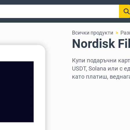
Всички продукти
Раз
Nordisk F
Купи подаръчни карти
USDT, Solana или с е
като платиш, веднаг
Изберете регион
Изберете сума