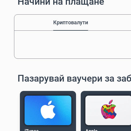
Начини на плащане
Криптовалути
Пазарувай ваучери за за