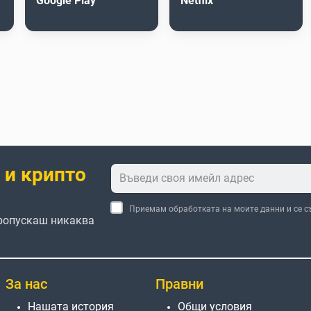
Google Play
Netflix
 и крипто
Приемам обработката на моите данни и се с
пропускаш никаква
За нас
Правни
Нашата история
Общи условия