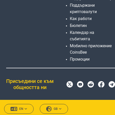
Поддържани
криптовалути
Как работи
Бюлетин
Календар на
събитията
Мобилно приложение
CoinsBee
Промоции
Присъедини се към
общността ни
EN
GB