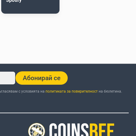
Spotify
Абонирай се
ъгласявам с условията на
политиката за поверителност
на бюлетина.