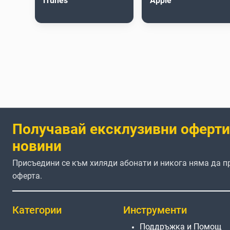
iTunes
Apple
Получавай ексклузивни оферти
новини
Присъедини се към хиляди абонати и никога няма да 
оферта.
Категории
Инструменти
Поддръжка и Помощ