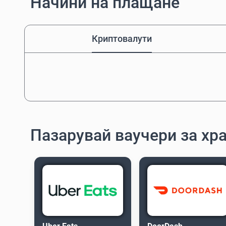
Начини на плащане
Криптовалути
Пазарувай ваучери за хр