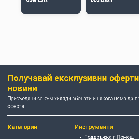
Uber Eats
DoorDash
Получавай ексклузивни оферти
новини
Присъедини се към хиляди абонати и никога няма да 
оферта.
Категории
Инструменти
Поддръжка и Помощ