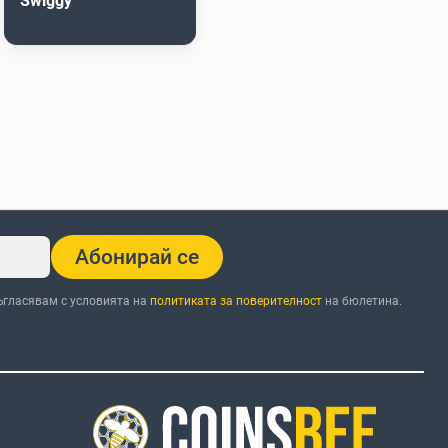
Swiggy
Абонирай се
ъгласявам с условията на
политиката за поверителност
на бюлетина.