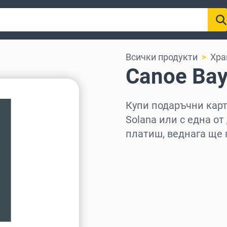
Всички продукти
Хра
Canoe Ва
Купи подаръчни карти
Solana или с една от
платиш, веднага ще 
Изберете регион
Изберете сума