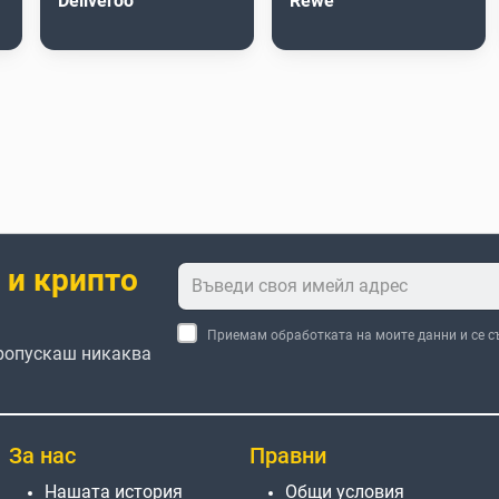
Deliveroo
Rewe
 и крипто
Приемам обработката на моите данни и се с
пропускаш никаква
За нас
Правни
Нашата история
Общи условия