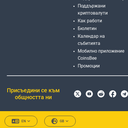
Поддържани
криптовалути
Как работи
Бюлетин
Календар на
събитията
Мобилно приложение
CoinsBee
Промоции
Присъедини се към
общността ни
EN
GB