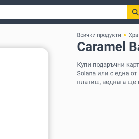
Всички продукти
Хра
Caramel В
Купи подаръчни карти
Solana или с една от
платиш, веднага ще 
Изберете регион
Изберете сума