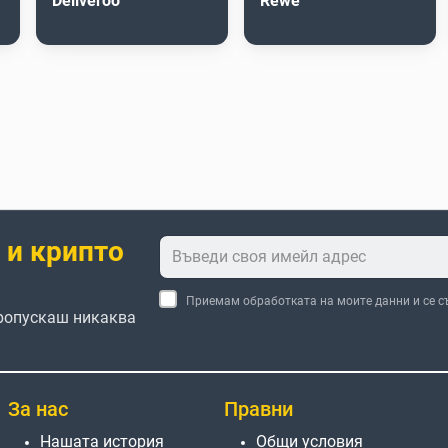
Deliveroo
Rewe
 и крипто
Приемам обработката на моите данни и се с
пропускаш никаква
За нас
Правни
Нашата история
Общи условия