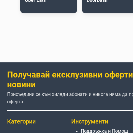
Uber Eats
DoorDash
Получавай ексклузивни оферти
новини
Присъедини се към хиляди абонати и никога няма да 
оферта.
Категории
Инструменти
Поддръжка и Помощ