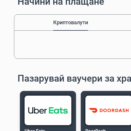
Начини на плащане
Криптовалути
Пазарувай ваучери за хр