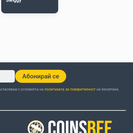
Swiggy
Абонирай се
ъгласявам с условията на
политиката за поверителност
на бюлетина.