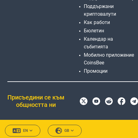
Поддържани
криптовалути
Как работи
Бюлетин
Календар на
събитията
Мобилно приложение
CoinsBee
Промоции
Присъедини се към
общността ни
EN
GB