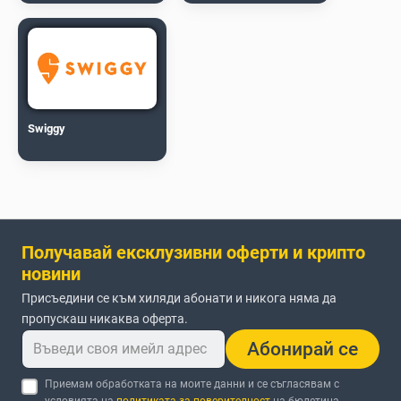
Swiggy
Получавай ексклузивни оферти и крипто
новини
Присъедини се към хиляди абонати и никога няма да
пропускаш никаква оферта.
Абонирай се
Приемам обработката на моите данни и се съгласявам с
условията на
политиката за поверителност
на бюлетина.