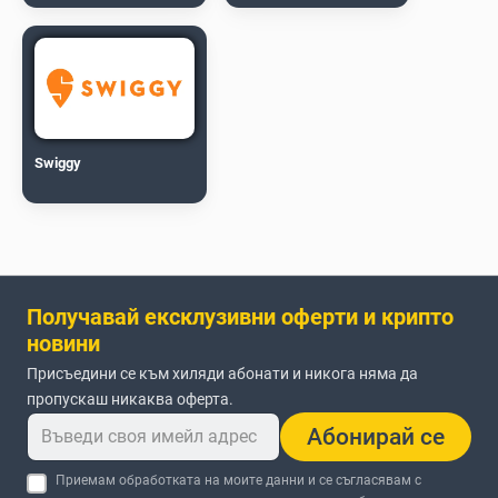
Swiggy
Получавай ексклузивни оферти и крипто
новини
Присъедини се към хиляди абонати и никога няма да
пропускаш никаква оферта.
Абонирай се
Приемам обработката на моите данни и се съгласявам с